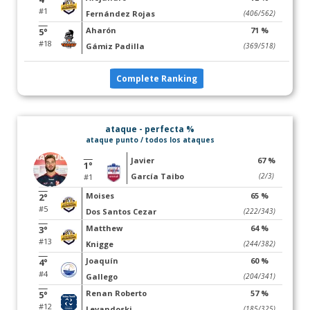
#1
Fernández Rojas
(406/562)
Aharón
71 %
5°
#18
Gámiz Padilla
(369/518)
Complete Ranking
ataque - perfecta %
ataque punto / todos los ataques
Javier
67 %
1°
García Taibo
(2/3)
#1
Moises
65 %
2°
#5
Dos Santos Cezar
(222/343)
Matthew
64 %
3°
#13
Knigge
(244/382)
Joaquín
60 %
4°
#4
Gallego
(204/341)
Renan Roberto
57 %
5°
#12
Levandoski
(185/325)