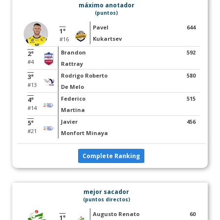
máximo anotador
(puntos)
Pavel
644
1°
Kukartsev
#16
Brandon
592
2°
#4
Rattray
Rodrigo Roberto
580
3°
#13
De Melo
Federico
515
4°
#14
Martina
Javier
456
5°
#21
Monfort Minaya
Complete Ranking
mejor sacador
(puntos directos)
Augusto Renato
60
1°