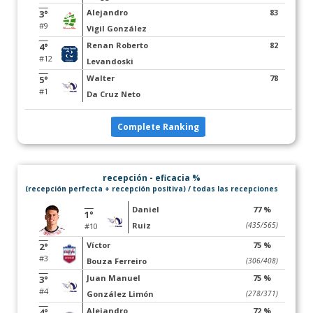
Alejandro
83
3°
#9
Vigil González
Renan Roberto
82
4°
#12
Levandoski
Walter
78
5°
#1
Da Cruz Neto
Complete Ranking
recepción - eficacia %
(recepción perfecta + recepción positiva) / todas las recepciones
Daniel
77 %
1°
Ruiz
(435/565)
#10
Víctor
75 %
2°
#3
Bouza Ferreiro
(306/408)
Juan Manuel
75 %
3°
#4
González Limón
(278/371)
Alejandro
72 %
4°