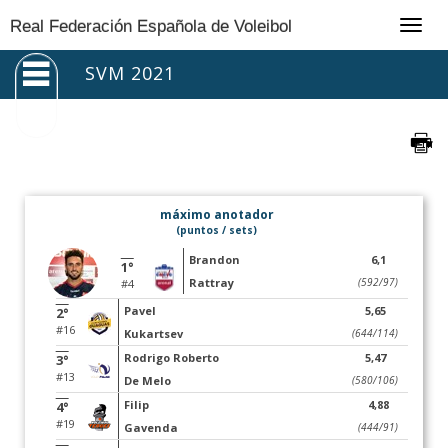
Togg
Real Federación Española de Voleibol
navig
SVM 2021
máximo anotador
(puntos / sets)
Brandon
6,1
1°
Rattray
(592/97)
#4
Pavel
5,65
2°
#16
Kukartsev
(644/114)
Rodrigo Roberto
5,47
3°
#13
De Melo
(580/106)
Filip
4,88
4°
#19
Gavenda
(444/91)