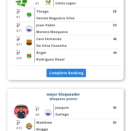
Colito Lopes
#1
Thiago
58
2°
#1
Vanole Nogueira Silva
Juan Pablo
50
3°
#11
Moreno Mosquera
Caio Fernando
48
4°
#11
Da Silva Fazanha
Ángel
44
5°
#10
Rodríguez Dosal
Complete Ranking
mejor bloqueador
(bloqueos punto)
Joaquín
93
1°
Gallego
#4
Matthew
83
2°
#13
Knigge