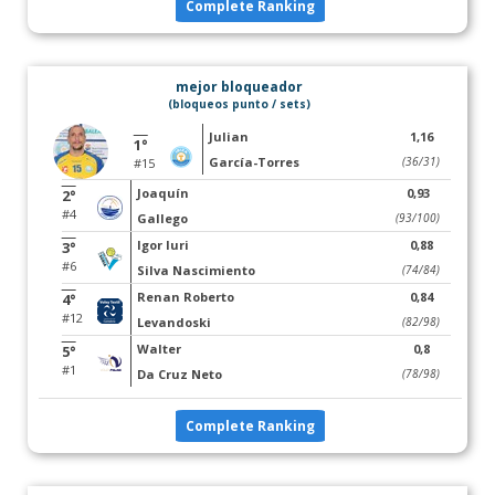
Complete Ranking
mejor bloqueador
(bloqueos punto / sets)
Julian
1,16
1°
García-Torres
(36/31)
#15
Joaquín
0,93
2°
#4
Gallego
(93/100)
Igor Iuri
0,88
3°
#6
Silva Nascimiento
(74/84)
Renan Roberto
0,84
4°
#12
Levandoski
(82/98)
Walter
0,8
5°
#1
Da Cruz Neto
(78/98)
Complete Ranking