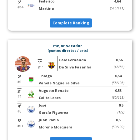
Federico
4,64
5°
#14
Martina
(515/111)
Complete Ranking
mejor sacador
(puntos directos / sets)
Caio Fernando
0,56
1°
Da Silva Fazanha
(48/86)
#11
Thiago
0,54
2°
#1
Vanole Nogueira Silva
(58/108)
Augusto Renato
0,53
3°
#1
Colito Lopes
(60/113)
José
0,5
4°
#3
García Figueroa
(1/2)
Juan Pablo
0,5
5°
#11
Moreno Mosquera
(50/100)