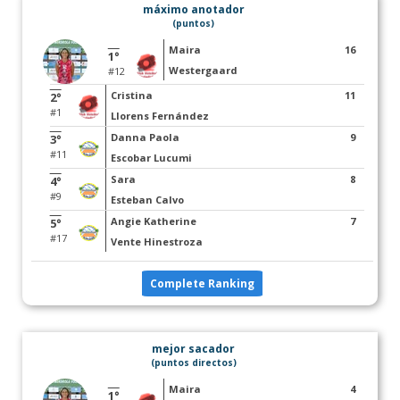
máximo anotador
(puntos)
Maira
16
1°
Westergaard
#12
Cristina
11
2°
#1
Llorens Fernández
Danna Paola
9
3°
#11
Escobar Lucumi
Sara
8
4°
#9
Esteban Calvo
Angie Katherine
7
5°
#17
Vente Hinestroza
Complete Ranking
mejor sacador
(puntos directos)
Maira
4
1°