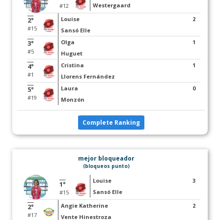
Westergaard
#12
Louise
2
2°
#15
Sansó Elle
Olga
1
3°
#5
Huguet
Cristina
1
4°
#1
Llorens Fernández
Laura
0
5°
#19
Monzón
Complete Ranking
mejor bloqueador
(bloqueos punto)
Louise
3
1°
Sansó Elle
#15
Angie Katherine
2
2°
#17
Vente Hinestroza