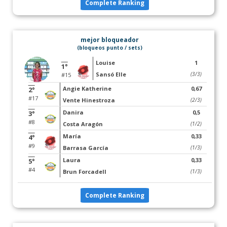
Complete Ranking
mejor bloqueador
(bloqueos punto / sets)
Louise
1
1°
Sansó Elle
(3/3)
#15
Angie Katherine
0,67
2°
#17
Vente Hinestroza
(2/3)
Danira
0,5
3°
#8
Costa Aragón
(1/2)
María
0,33
4°
#9
Barrasa García
(1/3)
Laura
0,33
5°
#4
Brun Forcadell
(1/3)
Complete Ranking