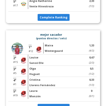
Angie Katherine
2,33
5°
#17
Vente Hinestroza
(7/3)
Complete Ranking
mejor sacador
(puntos directos / sets)
Maira
1,33
1°
Westergaard
(4/3)
#12
Louise
0,67
2°
#15
Sansó Elle
(2/3)
Olga
0,5
3°
#5
Huguet
(1/2)
Cristina
0,33
4°
#1
Llorens Fernández
(1/3)
Laura
0
5°
#19
Monzón
(0/1)