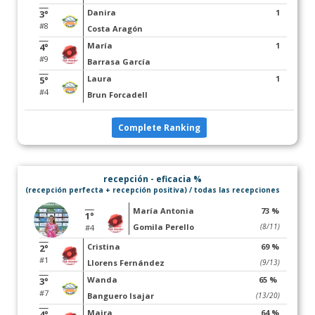
Danira
1
3°
#8
Costa Aragón
María
1
4°
#9
Barrasa García
Laura
1
5°
#4
Brun Forcadell
Complete Ranking
recepción - eficacia %
(recepción perfecta + recepción positiva) / todas las recepciones
María Antonia
73 %
1°
Gomila Perello
(8/11)
#4
Cristina
69 %
2°
#1
Llorens Fernández
(9/13)
Wanda
65 %
3°
#7
Banguero Isajar
(13/20)
Maira
64 %
4°