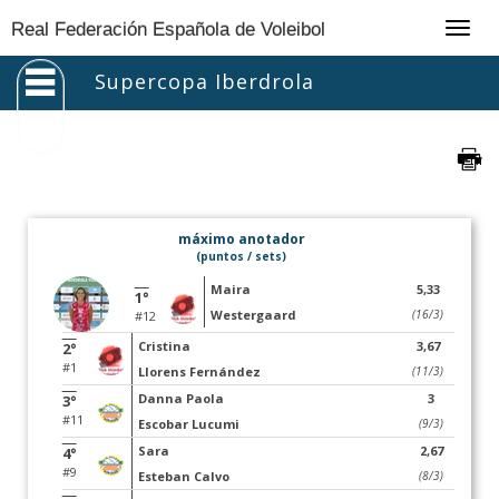
Togg
Real Federación Española de Voleibol
navig
Supercopa Iberdrola
máximo anotador
(puntos / sets)
Maira
5,33
1°
Westergaard
(16/3)
#12
Cristina
3,67
2°
#1
Llorens Fernández
(11/3)
Danna Paola
3
3°
#11
Escobar Lucumi
(9/3)
Sara
2,67
4°
#9
Esteban Calvo
(8/3)