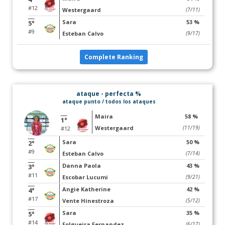
#12
Westergaard
(7/11)
Sara
53 %
5°
#9
Esteban Calvo
(9/17)
Complete Ranking
ataque - perfecta %
ataque punto / todos los ataques
Maira
58 %
1°
Westergaard
(11/19)
#12
Sara
50 %
2°
#9
Esteban Calvo
(7/14)
Danna Paola
43 %
3°
#11
Escobar Lucumi
(9/21)
Angie Katherine
42 %
4°
#17
Vente Hinestroza
(5/12)
Sara
35 %
5°
#14
Folgueira Fernandez
(6/17)