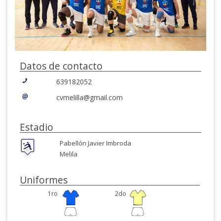
Datos de contacto
639182052
cvmelilla@gmail.com
Estadio
Pabellón Javier Imbroda
Melila
Uniformes
1ro
2do