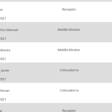
Receptor
me
2021
Middle-blocker
rlos Manuel
2021
Middle-blocker
 Moises
2021
Colocador/a
Javier
2021
Colocador/a
 Renan
2021
Receptor
ge