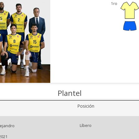
1ro
Plantel
Posición
Líbero
lejandro
2021