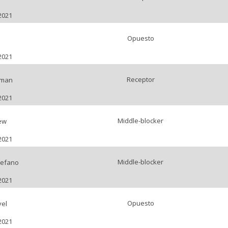
2021
Opuesto
2021
Receptor
iman
2021
Middle-blocker
ew
2021
Middle-blocker
tefano
2021
Opuesto
vel
2021