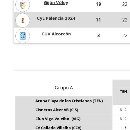
Gijón Vóley
19
22
CyL Palencia 2024
11
22
CUV Alcorcón
3
22
Grupo A
TEN
Arona Playa de los Cristianos (TEN)
Cisneros Alter VB (CIS)
3 - 0
Club Vigo Voleibol (VIG)
3 - 0
CV Collado Villalba (CCV)
1 - 3