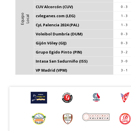
CUV Alcorcón (CUV)
0 - 3
E
q
u
i
p
o
L
o
c
a
cvleganes.com (LEG)
1 - 3
l
CyL Palencia 2024 (PAL)
1 - 3
Voleibol Dumbría (DUM)
0 - 3
Gijón Vóley (GIJ)
0 - 3
Grupo Egido Pinto (PIN)
3 - 2
Intasa San Sadurniño (ISS)
3 - 0
VP Madrid (VPM)
3 - 1