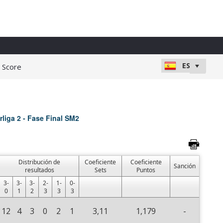
e Score
liga 2 - Fase Final SM2
Distribución de
Coeficiente
Coeficiente
Sanción
resultados
Sets
Puntos
3-
3-
3-
2-
1-
0-
0
1
2
3
3
3
12
4
3
0
2
1
3,11
1,179
-