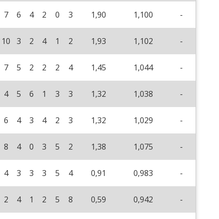
7
6
4
2
0
3
1,90
1,100
-
10
3
2
4
1
2
1,93
1,102
-
7
5
2
2
2
4
1,45
1,044
-
4
5
6
1
3
3
1,32
1,038
-
6
4
3
4
2
3
1,32
1,029
-
8
4
0
3
5
2
1,38
1,075
-
4
3
3
3
5
4
0,91
0,983
-
2
4
1
2
5
8
0,59
0,942
-