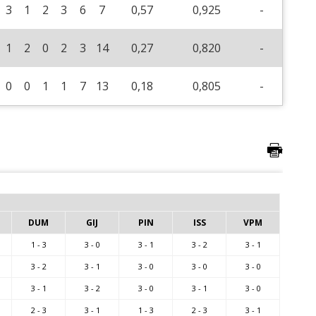
3
1
2
3
6
7
0,57
0,925
-
1
2
0
2
3
14
0,27
0,820
-
0
0
1
1
7
13
0,18
0,805
-
DUM
GIJ
PIN
ISS
VPM
1 - 3
3 - 0
3 - 1
3 - 2
3 - 1
3 - 2
3 - 1
3 - 0
3 - 0
3 - 0
3 - 1
3 - 2
3 - 0
3 - 1
3 - 0
2 - 3
3 - 1
1 - 3
2 - 3
3 - 1