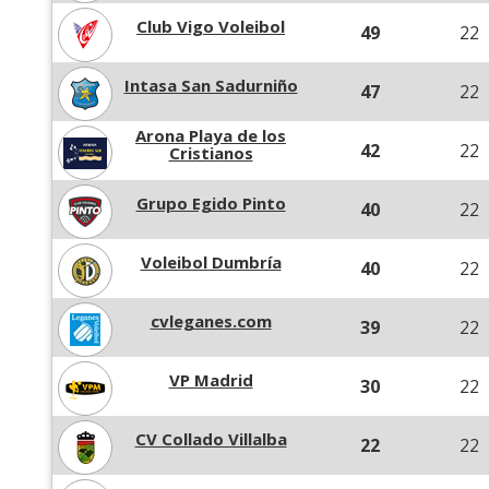
Club Vigo Voleibol
49
22
Intasa San Sadurniño
47
22
Arona Playa de los
42
22
Cristianos
Grupo Egido Pinto
40
22
Voleibol Dumbría
40
22
cvleganes.com
39
22
VP Madrid
30
22
CV Collado Villalba
22
22