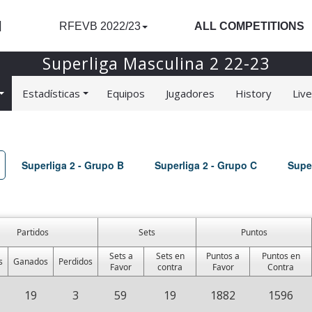
l
RFEVB 2022/23
ALL COMPETITIONS
Superliga Masculina 2 22-23
Estadísticas
Equipos
Jugadores
History
Liv
Superliga 2 - Grupo B
Superliga 2 - Grupo C
Super
Partidos
Sets
Puntos
Sets a
Sets en
Puntos a
Puntos en
s
Ganados
Perdidos
Favor
contra
Favor
Contra
19
3
59
19
1882
1596