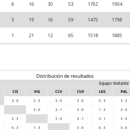
6
16
30
53
1762
1904
3
19
16
59
1475
1798
1
21
12
65
1518
1885
Distribución de resultados
Equipo Visitante
CIS
VIG
CCV
CUV
LEG
PAL
3 - 0
2 - 3
3 - 0
3 - 0
0 - 3
3 - 2
3 - 0
3 - 1
3 - 0
1 - 3
3 - 0
2 - 3
3 - 0
3 - 1
3 - 1
3 - 0
0 - 3
1 - 3
3 - 0
0 - 3
3 - 0