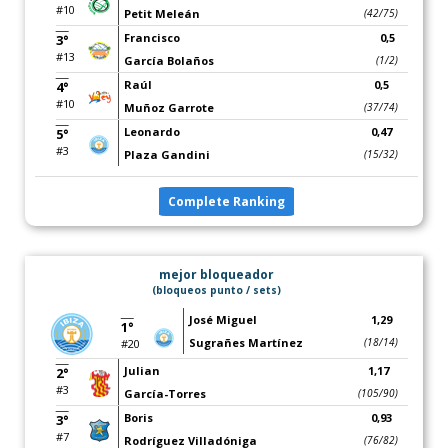
#10
Petit Meleán
(42/75)
Francisco
0,5
3°
#13
García Bolaños
(1/2)
Raúl
0,5
4°
#10
Muñoz Garrote
(37/74)
Leonardo
0,47
5°
#3
Plaza Gandini
(15/32)
Complete Ranking
mejor bloqueador
(bloqueos punto / sets)
José Miguel
1,29
1°
Sugrañes Martínez
(18/14)
#20
Julian
1,17
2°
#3
García-Torres
(105/90)
Boris
0,93
3°
#7
Rodríguez Villadóniga
(76/82)