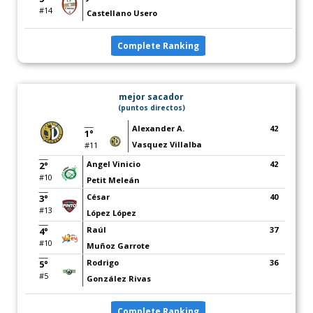
#14
Castellano Usero
Complete Ranking
mejor sacador
(puntos directos)
Alexander A.
42
1°
Vasquez Villalba
#11
Angel Vinicio
42
2°
#10
Petit Meleán
César
40
3°
#13
López López
Raúl
37
4°
#10
Muñoz Garrote
Rodrigo
36
5°
#5
González Rivas
Complete Ranking