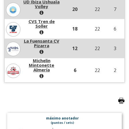
UD Ibiza Ushuaïa
Volley
20
22
7
CVS Tren de
Soller
18
22
6
La Fuensanta CV
Pizarra
12
22
3
Michelin
Mintonette
Almería
6
22
2
máximo anotador
(puntos / sets)