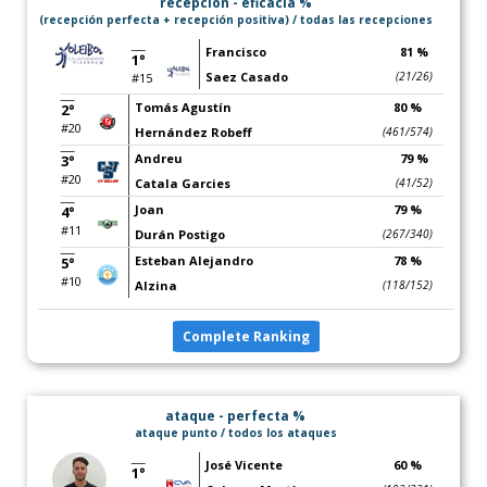
recepción - eficacia %
(recepción perfecta + recepción positiva) / todas las recepciones
Francisco
81 %
1°
Saez Casado
(21/26)
#15
Tomás Agustín
80 %
2°
#20
Hernández Robeff
(461/574)
Andreu
79 %
3°
#20
Catala Garcies
(41/52)
Joan
79 %
4°
#11
Durán Postigo
(267/340)
Esteban Alejandro
78 %
5°
#10
Alzina
(118/152)
Complete Ranking
ataque - perfecta %
ataque punto / todos los ataques
José Vicente
60 %
1°