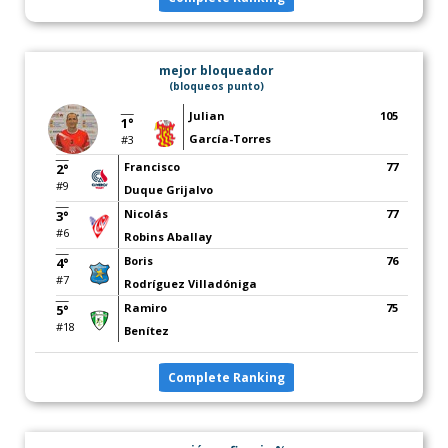
mejor bloqueador
(bloqueos punto)
Julian
105
1°
García-Torres
#3
Francisco
77
2°
#9
Duque Grijalvo
Nicolás
77
3°
#6
Robins Aballay
Boris
76
4°
#7
Rodríguez Villadóniga
Ramiro
75
5°
#18
Benítez
Complete Ranking