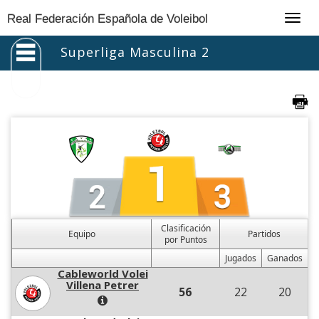
Togg
Real Federación Española de Voleibol
navig
Superliga Masculina 2
Clasificación
Equipo
Partidos
por Puntos
Jugados
Ganados
Cableworld Volei
Villena Petrer
56
22
20