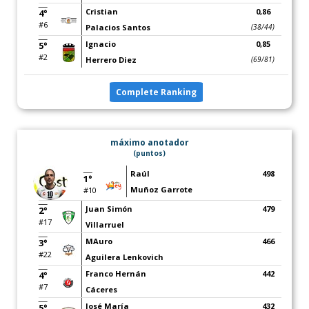
Cristian
0,86
4°
#6
Palacios Santos
(38/44)
Ignacio
0,85
5°
#2
Herrero Diez
(69/81)
Complete Ranking
máximo anotador
(puntos)
Raúl
498
1°
Muñoz Garrote
#10
Juan Simón
479
2°
#17
Villarruel
MAuro
466
3°
#22
Aguilera Lenkovich
Franco Hernán
442
4°
#7
Cáceres
José María
432
5°