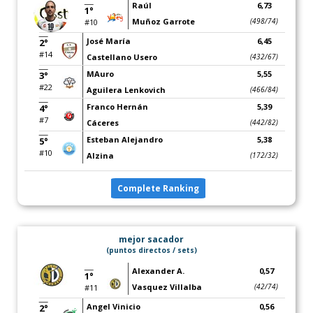
Raúl
6,73
1°
Muñoz Garrote
(498/74)
#10
José María
6,45
2°
#14
Castellano Usero
(432/67)
MAuro
5,55
3°
#22
Aguilera Lenkovich
(466/84)
Franco Hernán
5,39
4°
#7
Cáceres
(442/82)
Esteban Alejandro
5,38
5°
#10
Alzina
(172/32)
Complete Ranking
mejor sacador
(puntos directos / sets)
Alexander A.
0,57
1°
Vasquez Villalba
(42/74)
#11
Angel Vinicio
0,56
2°