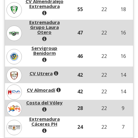
CV Almendralejo
Extremadura
55
22
18
Extremadura
Grupo Laura
Otero
47
22
16
Servigroup
Benidorm
46
22
16
CV Utrera
42
22
14
CV Almoradí
42
22
14
Costa del Vóley
28
22
9
Extremadura
Cáceres PH
24
22
7