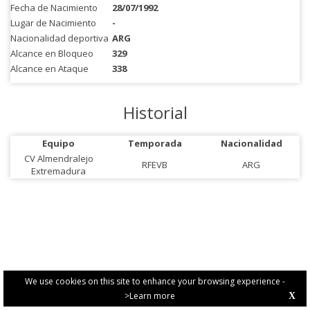
Fecha de Nacimiento
28/07/1992
Lugar de Nacimiento
-
Nacionalidad deportiva
ARG
Alcance en Bloqueo
329
Alcance en Ataque
338
Historial
Equipo
Temporada
Nacionalidad
CV Almendralejo
RFEVB
ARG
Extremadura
We use cookies on this site to enhance your browsing experience -
>Learn more
X
PRIVACY POLICY