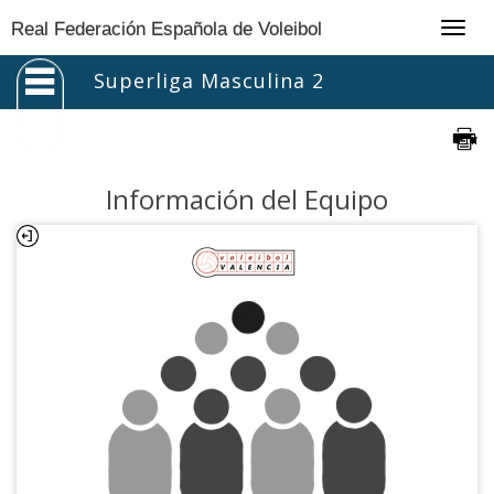
Togg
Real Federación Española de Voleibol
navig
Superliga Masculina 2
Información del Equipo