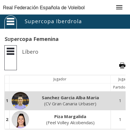
Togg
Real Federación Española de Voleibol
navig
Supercopa Iberdrola
Supercopa Femenina
Líbero
Jugador
Jugado
Partidos
Sanchez Garcia Alba Maria
1
1
(CV Gran Canaria Urbaser)
Piza Margalida
2
1
(Feel Volley Alcobendas)