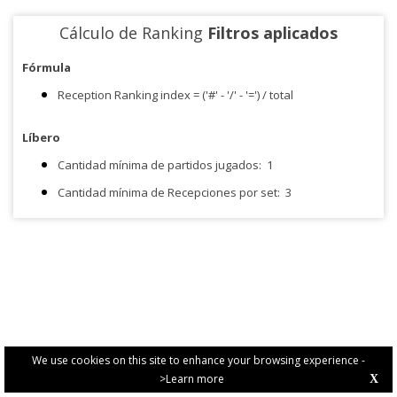
Cálculo de Ranking
Filtros aplicados
Fórmula
Reception Ranking index = ('#' - '/' - '=') / total
Líbero
Cantidad mínima de partidos jugados:
1
Cantidad mínima de Recepciones por set:
3
We use cookies on this site to enhance your browsing experience -
>Learn more
X
PRIVACY POLICY