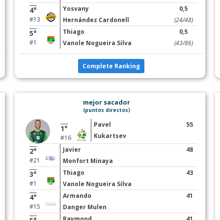
Yosvany
0,5
4°
#13
Hernández Cardonell
(24/48)
Thiago
0,5
5°
#1
Vanole Nogueira Silva
(43/86)
Complete Ranking
mejor sacador
(puntos directos)
Pavel
55
1°
Kukartsev
#16
Javier
48
2°
#21
Monfort Minaya
Thiago
43
3°
#1
Vanole Nogueira Silva
Armando
41
4°
#15
Danger Mulen
Raymond
41