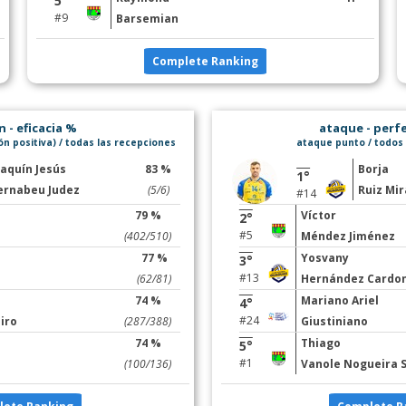
5°
#9
Barsemian
Complete Ranking
 - eficacia %
ataque - perf
n positiva) / todas las recepciones
ataque punto / todos
oaquín Jesús
83 %
Borja
1°
ernabeu Judez
(5/6)
Ruiz Mir
#14
79 %
Víctor
2°
#5
(402/510)
Méndez Jiménez
77 %
Yosvany
3°
#13
(62/81)
Hernández Cardon
74 %
Mariano Ariel
4°
#24
iro
(287/388)
Giustiniano
74 %
Thiago
5°
#1
(100/136)
Vanole Nogueira S