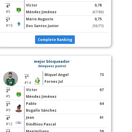
Víctor
0,78
4°
#5
Méndez Jiménez
(67/86)
Mario Augusto
0,75
5°
#19
Dos Santos Junior
(56/75)
Complete Ranking
mejor bloqueador
(bloqueos punto)
Miquel Angel
73
1°
Fornes Jul
#14
Víctor
67
2°
#5
Méndez Jiménez
Pablo
64
3°
#9
Bugallo Sánchez
Jean
61
4°
#12
Diedhiou Pascal
Maximiliano
59