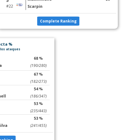
5°
#22
Scarpin
Complete Ranking
ecta %
 los ataques
68 %
a
(190/280)
67 %
(182/273)
54 %
ell
(186/347)
53 %
(235/443)
53 %
ilva
(241/455)