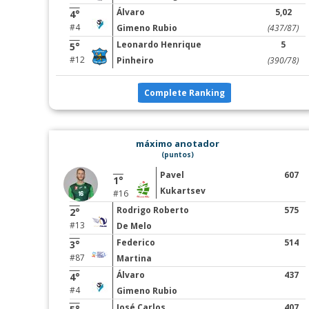
Álvaro
5,02
4°
#4
Gimeno Rubio
(437/87)
Leonardo Henrique
5
5°
#12
Pinheiro
(390/78)
Complete Ranking
máximo anotador
(puntos)
Pavel
607
1°
Kukartsev
#16
Rodrigo Roberto
575
2°
#13
De Melo
Federico
514
3°
#87
Martina
Álvaro
437
4°
#4
Gimeno Rubio
José Carlos
407