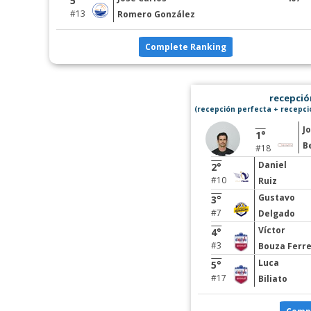
5°
#13
Romero González
Complete Ranking
recepción
(recepción perfecta + recepció
J
1°
B
#18
Daniel
2°
#10
Ruiz
Gustavo
3°
#7
Delgado
Víctor
4°
#3
Bouza Ferre
Luca
5°
#17
Biliato