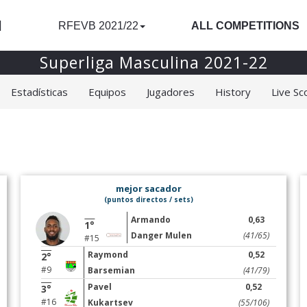
l
RFEVB 2021/22
ALL COMPETITIONS
Superliga Masculina 2021-22
Estadísticas
Equipos
Jugadores
History
Live Sc
mejor sacador
(puntos directos / sets)
Armando
0,63
1°
Danger Mulen
(41/65)
#15
Raymond
0,52
2°
#9
Barsemian
(41/79)
Pavel
0,52
3°
#16
Kukartsev
(55/106)