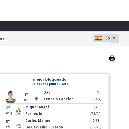
ore
mejor bloqueador
(bloqueos punto / sets)
Davi
1
1°
Tenorio Capeloci
(1/1)
#21
Miquel Angel
0,79
2°
#14
Fornes Jul
(73/92)
Carlos Manuel
0,78
3°
#5
De Carvalho Furtado
(57/73)