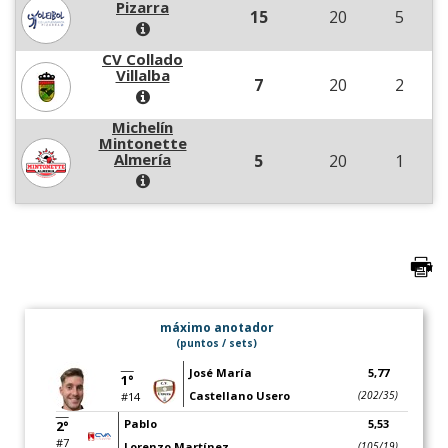
Pizarra
15
20
5
CV Collado
Villalba
7
20
2
Michelín
Mintonette
Almería
5
20
1
máximo anotador
(puntos / sets)
José María
5,77
1°
Castellano Usero
(202/35)
#14
Pablo
5,53
2°
#7
Lorenzo Martínez
(105/19)