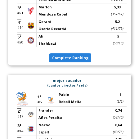
Marlon
5,33
3°
#21
Mendoza Cabal
(357/67)
Gerard
5,2
4°
#14
Osorio Recordá
(411/79)
Ali
5
5°
#20
Shahbazi
(50/10)
Complete Ranking
mejor sacador
(puntos directos / sets)
Pablo
1
1°
Reboll Melía
(2/2)
#5
Frander
0,74
2°
#17
Añes Peralta
(52/70)
Nacho
0,64
3°
#14
Espelt
(49/76)