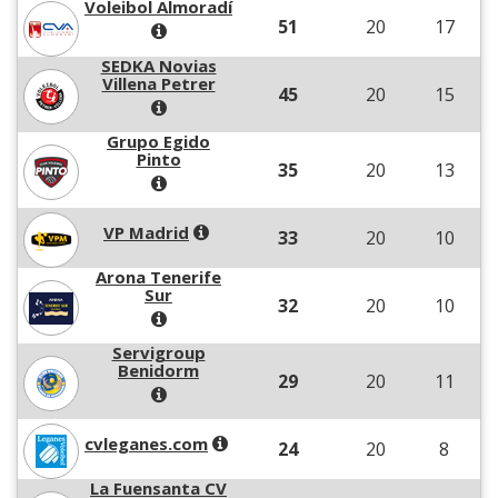
Voleibol Almoradí
51
20
17
SEDKA Novias
Villena Petrer
45
20
15
Grupo Egido
Pinto
35
20
13
VP Madrid
33
20
10
Arona Tenerife
Sur
32
20
10
Servigroup
Benidorm
29
20
11
cvleganes.com
24
20
8
La Fuensanta CV