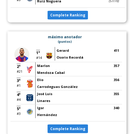
Ruiz Noguera
(57/70)
Complete Ranking
máximo anotador
(puntos)
Gerard
411
1°
Osorio Recordá
#14
Marlon
357
2°
#21
Mendoza Cabal
Elio
356
3°
#1
Carrodeguas González
José Luis
355
4°
#4
Linares
Igor
340
5°
#3
Hernández
Complete Ranking