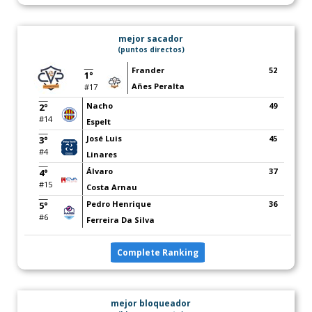
mejor sacador
(puntos directos)
Frander
52
1°
Añes Peralta
#17
Nacho
49
2°
#14
Espelt
José Luis
45
3°
#4
Linares
Álvaro
37
4°
#15
Costa Arnau
Pedro Henrique
36
5°
#6
Ferreira Da Silva
Complete Ranking
mejor bloqueador