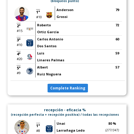
(bloqueos punto)
Anderson
79
1°
Grossi
#10
Roberto
72
2°
#15
Ortiz García
Carlos Antonio
60
3°
#10
Dos Santos
Luis
59
4°
#20
Linares Palmas
Albert
57
5°
#9
Ruiz Noguera
Complete Ranking
recepción - eficacia %
(recepción perfecta + recepción positiva) / todas las recepciones
Unai
80 %
1°
Larrañaga Ledo
(277/347)
#8