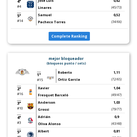
José Luis
0,62
4°
#4
Linares
(45/73)
Samuel
0,52
5°
#14
Pacheco Torres
(34/66)
Complete Ranking
mejor bloqueador
(bloqueos punto / sets)
Roberto
1,11
1°
Ortiz García
(72/65)
#15
Xavier
1,04
2°
#16
Fresquet Barceló
(49/47)
Anderson
1,03
3°
#10
Grossi
(79/77)
Adrián
0,9
4°
#3
Oliva Alonso
(43/48)
Albert
0,81
5°
#9