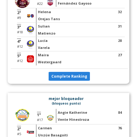
Fernández Gayoso
#22
Helena
32
2°
#9
Orejas Tans
Sulian
31
3°
#18
Matienzo
Lucía
28
4°
#12
Varela
Maira
27
5°
#12
Westergaard
Complete Ranking
mejor bloqueador
(bloqueos punto)
Angie Katherine
84
1°
Vente Hinestroza
#17
Carmen
76
2°
#5
Unzúe Basagoiti