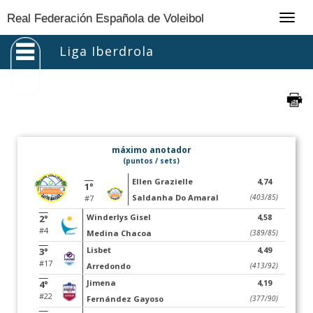
Togg
Real Federación Española de Voleibol
navig
Liga Iberdrola
máximo anotador
(puntos / sets)
Ellen Grazielle
4,74
1°
Saldanha Do Amaral
(403/85)
#7
Winderlys Gisel
4,58
2°
#4
Medina Chacoa
(389/85)
Lisbet
4,49
3°
#17
Arredondo
(413/92)
Jimena
4,19
4°
#22
Fernández Gayoso
(377/90)