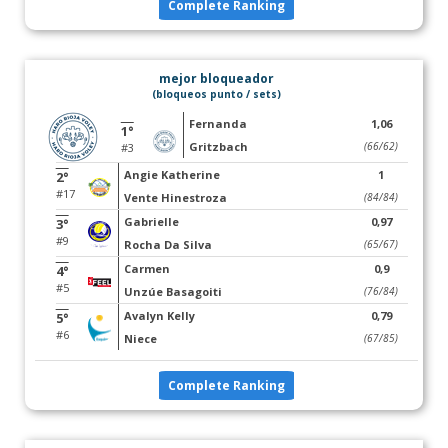
Complete Ranking
mejor bloqueador
(bloqueos punto / sets)
Fernanda
1,06
1°
Gritzbach
(66/62)
#3
Angie Katherine
1
2°
#17
Vente Hinestroza
(84/84)
Gabrielle
0,97
3°
#9
Rocha Da Silva
(65/67)
Carmen
0,9
4°
#5
Unzúe Basagoiti
(76/84)
Avalyn Kelly
0,79
5°
#6
Niece
(67/85)
Complete Ranking