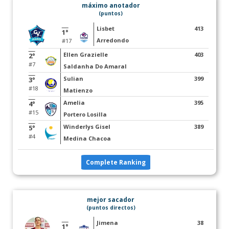
máximo anotador
(puntos)
Lisbet
413
1°
Arredondo
#17
Ellen Grazielle
403
2°
#7
Saldanha Do Amaral
Sulian
399
3°
#18
Matienzo
Amelia
395
4°
#15
Portero Losilla
Winderlys Gisel
389
5°
#4
Medina Chacoa
Complete Ranking
mejor sacador
(puntos directos)
Jimena
38
1°