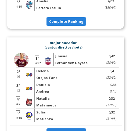
Amelia
4,07
5°
#15
Portero Losilla
(395/97)
Complete Ranking
mejor sacador
(puntos directos / sets)
Jimena
0,42
1°
Fernández Gayoso
(38/90)
#22
Helena
0,4
2°
#9
Orejas Tans
(32/80)
Daniela
0,33
3°
#3
Andreu
(1/3)
Natalia
0,32
4°
#7
Matamoros
(17/53)
Sulian
0,32
5°
#18
Matienzo
(31/98)