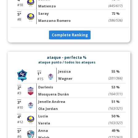
#18
Matienzo
(445/617)
Saray
72 %
5°
#8
Manzano Romero
(386/536)
Complete Ranking
ataque - perfecta %
ataque punto / todos los ataques
Jessica
55 %
1°
Wagner
(201/366)
#15
Darlevis
53 %
2°
#3
Mosquera Durán
(164/311)
Jenelle Andrea
51 %
3°
#10
Ola Jordan
(163/321)
Lucía
50 %
4°
#12
Varela
(163/327)
Anna
49 %
5°
#6
Walsh
(177/363)