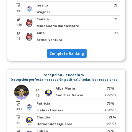
Jessica
73
3°
#15
Wagner
Camila
73
4°
#10
Maldonado Baldassarre
Aina
70
5°
#1
Berbel Ventura
Complete Ranking
recepción - eficacia %
(recepción perfecta + recepción positiva) / todas las recepciones
Alba Maria
77 %
1°
Sanchez Garcia
(455/591)
#5
Patricia
76 %
2°
#13
Llabres Herrera
(424/558)
Claudia
73 %
3°
#6
Hernández Figueroa
(53/73)
Sulian
72 %
4°