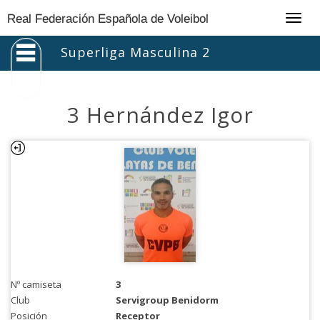
Togg
Real Federación Española de Voleibol
navig
Superliga Masculina 2
3 Hernández Igor
Nº camiseta
3
Club
Servigroup Benidorm
Posición
Receptor