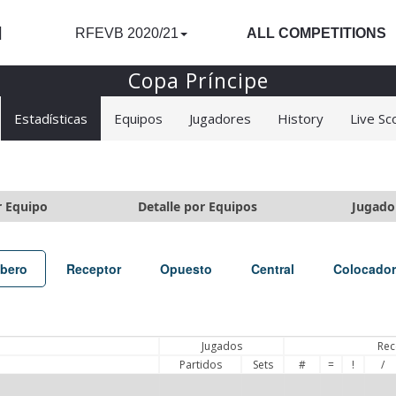
l
RFEVB 2020/21
ALL COMPETITIONS
Copa Príncipe
Estadísticas
Equipos
Jugadores
History
Live Sc
r Equipo
Detalle por Equipos
Jugado
íbero
Receptor
Opuesto
Central
Colocador
Jugados
Rec
Partidos
Sets
#
=
!
/