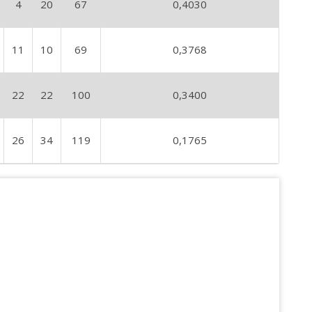
4
20
67
0,4030
11
10
69
0,3768
22
22
100
0,3400
26
34
119
0,1765