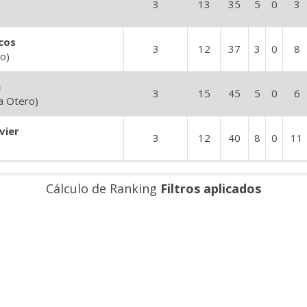
3
13
35
5
0
3
)
cos
3
12
37
3
0
8
ño)
n
3
15
45
5
0
6
a Otero)
vier
3
12
40
8
0
11
Cálculo de Ranking
Filtros aplicados