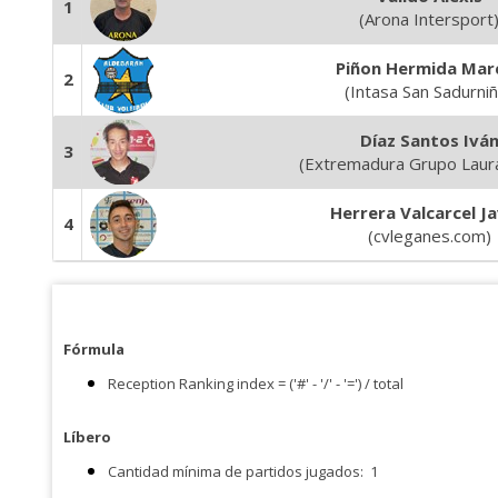
1
(Arona Intersport
Piñon Hermida Mar
2
(Intasa San Sadurni
Díaz Santos Ivá
3
(Extremadura Grupo Laur
Herrera Valcarcel Ja
4
(cvleganes.com)
Fórmula
Reception Ranking index = ('#' - '/' - '=') / total
Líbero
Cantidad mínima de partidos jugados:
1