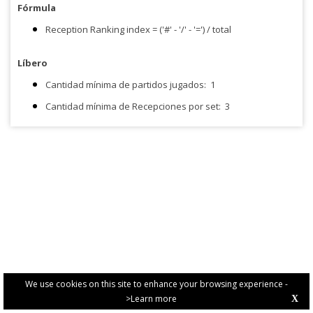
Fórmula
Reception Ranking index = ('#' - '/' - '=') / total
Líbero
Cantidad mínima de partidos jugados:
1
Cantidad mínima de Recepciones por set:
3
We use cookies on this site to enhance your browsing experience -
>Learn more
X
PRIVACY POLICY