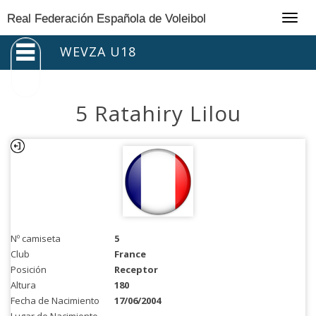
Togg
Real Federación Española de Voleibol
navig
WEVZA U18
5 Ratahiry Lilou
Nº camiseta
5
Club
France
Posición
Receptor
Altura
180
Fecha de Nacimiento
17/06/2004