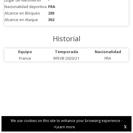
Lugar de Nacimiento
-
Nacionalidad deportiva
FRA
Alcance en Bloqueo
293
Alcance en Ataque
302
Historial
Equipo
Temporada
Nacionalidad
France
RFEVB 2020/21
FRA
We use cookies on this site to enhance your browsing experience -
>Learn more
X
PRIVACY POLICY