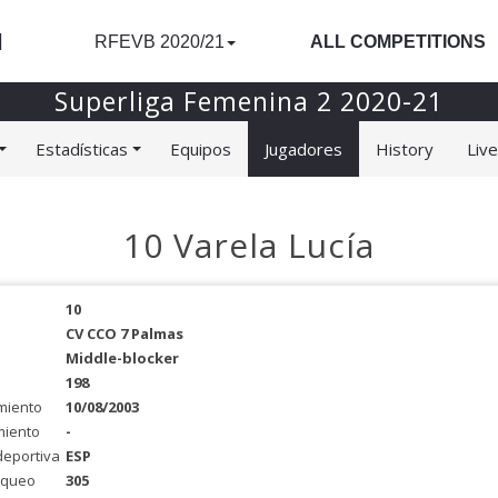
l
RFEVB 2020/21
ALL COMPETITIONS
Superliga Femenina 2 2020-21
Estadísticas
Equipos
Jugadores
History
Liv
10 Varela Lucía
10
CV CCO 7 Palmas
Middle-blocker
198
miento
10/08/2003
miento
-
deportiva
ESP
oqueo
305