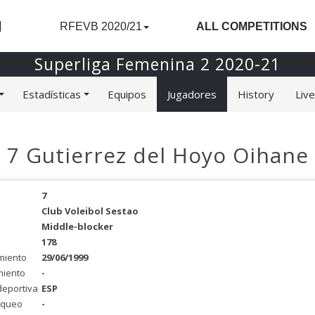
l
RFEVB 2020/21
ALL COMPETITIONS
Superliga Femenina 2 2020-21
Estadísticas
Equipos
Jugadores
History
Liv
7 Gutierrez del Hoyo Oihane
7
Club Voleibol Sestao
Middle-blocker
178
miento
29/06/1999
miento
-
deportiva
ESP
oqueo
-