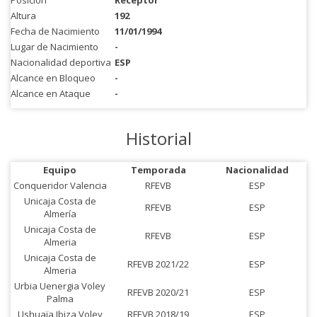
Posición
Receptor
Altura
192
Fecha de Nacimiento
11/01/1994
Lugar de Nacimiento
-
Nacionalidad deportiva
ESP
Alcance en Bloqueo
-
Alcance en Ataque
-
Historial
Equipo
Temporada
Nacionalidad
Conqueridor Valencia
RFEVB
ESP
Unicaja Costa de
RFEVB
ESP
Almería
Unicaja Costa de
RFEVB
ESP
Almeria
Unicaja Costa de
RFEVB 2021/22
ESP
Almeria
Urbia Uenergia Voley
RFEVB 2020/21
ESP
Palma
Ushuaïa Ibiza Voley
RFEVB 2018/19
ESP