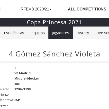
l
RFEVB 2020/21
ALL COMPETITIONS
Copa Princesa 2021
Estadísticas
Equipos
Jugadores
History
Live Sc
4 Gómez Sánchez Violeta
4
VP Madrid
Middle-blocker
180
miento
12/04/1999
miento
-
deportiva
ESP
oqueo
-