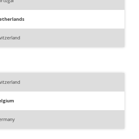
rtugal
etherlands
itzerland
itzerland
elgium
ermany