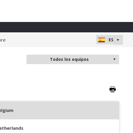
ore
elgium
etherlands