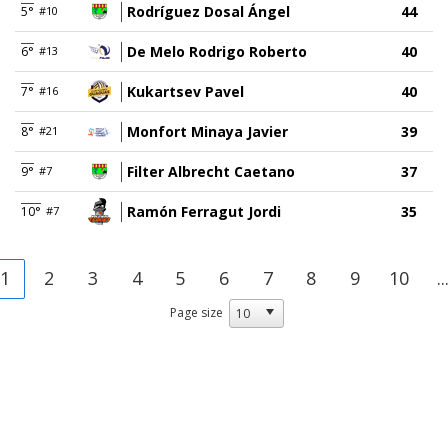
Rodríguez Dosal Ángel
44
5°
#10
De Melo Rodrigo Roberto
40
6°
#13
Kukartsev Pavel
40
7°
#16
Monfort Minaya Javier
39
8°
#21
Filter Albrecht Caetano
37
9°
#7
Ramón Ferragut Jordi
35
10°
#7
1
2
3
4
5
6
7
8
9
10
..
Page size