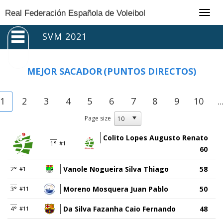
Togg
Real Federación Española de Voleibol
navig
SVM 2021
MEJOR SACADOR
(PUNTOS DIRECTOS)
1
2
3
4
5
6
7
8
9
10
..
Page size
Colito Lopes Augusto Renato
1°
#1
60
Vanole Nogueira Silva Thiago
58
2°
#1
Moreno Mosquera Juan Pablo
50
3°
#11
Da Silva Fazanha Caio Fernando
48
4°
#11