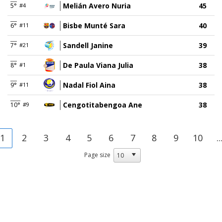
Melián Avero Nuria
45
5°
#4
Bisbe Munté Sara
40
6°
#11
Sandell Janine
39
7°
#21
De Paula Viana Julia
38
8°
#1
Nadal Fiol Aina
38
9°
#11
Cengotitabengoa Ane
38
10°
#9
1
2
3
4
5
6
7
8
9
10
..
Page size