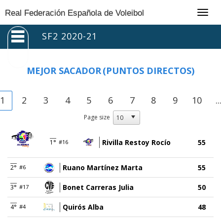
Togg
Real Federación Española de Voleibol
navig
SF2 2020-21
MEJOR SACADOR
(PUNTOS DIRECTOS)
1
2
3
4
5
6
7
8
9
10
..
Page size
Rivilla Restoy Rocío
55
1°
#16
Ruano Martínez Marta
55
2°
#6
Bonet Carreras Julia
50
3°
#17
Quirós Alba
48
4°
#4