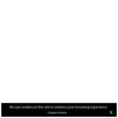
We use cookies on this site to enhance your browsing experience -
>Learn more
X
PRIVACY POLICY