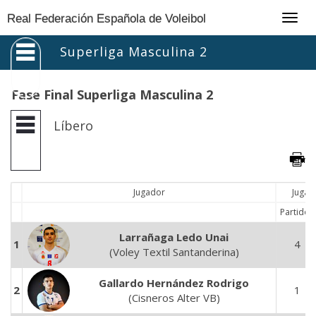
Togg
Real Federación Española de Voleibol
navig
Superliga Masculina 2
Fase Final Superliga Masculina 2
Líbero
Jugador
Jugad
Partidos
Larrañaga Ledo Unai
1
4
(Voley Textil Santanderina)
Gallardo Hernández Rodrigo
2
1
(Cisneros Alter VB)