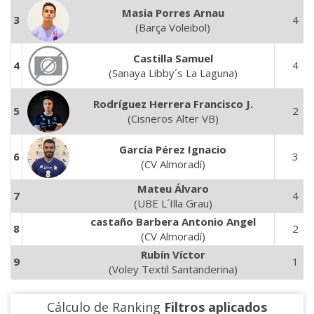
Masia Porres Arnau
3
4
(Barça Voleibol)
Castilla Samuel
4
4
(Sanaya Libby´s La Laguna)
Rodríguez Herrera Francisco J.
5
2
(Cisneros Alter VB)
García Pérez Ignacio
6
3
(CV Almoradí)
Mateu Álvaro
7
4
(UBE L´Illa Grau)
castaño Barbera Antonio Angel
8
2
(CV Almoradí)
Rubín Víctor
9
1
(Voley Textil Santanderina)
Cálculo de Ranking
Filtros aplicados