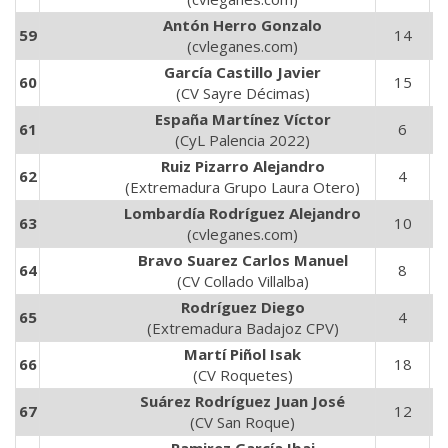
Antón Herro Gonzalo
59
14
4
(cvleganes.com)
García Castillo Javier
60
15
4
(CV Sayre Décimas)
España Martínez Víctor
61
6
1
(CyL Palencia 2022)
Ruiz Pizarro Alejandro
62
4
8
(Extremadura Grupo Laura Otero)
Lombardía Rodríguez Alejandro
63
10
3
(cvleganes.com)
Bravo Suarez Carlos Manuel
64
8
2
(CV Collado Villalba)
Rodríguez Diego
65
4
1
(Extremadura Badajoz CPV)
Martí Piñol Isak
66
18
6
(CV Roquetes)
Suárez Rodríguez Juan José
67
12
2
(CV San Roque)