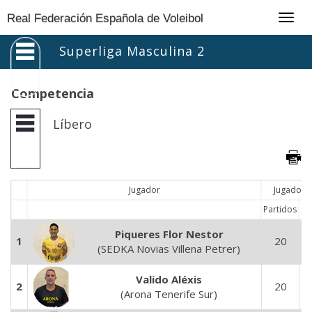
Togg
Real Federación Española de Voleibol
navig
Superliga Masculina 2
Competencia
Líbero
Jugador
Jugados
Partidos
Se
Piqueres Flor Nestor
1
20
7
(SEDKA Novias Villena Petrer)
Valido Aléxis
2
20
7
(Arona Tenerife Sur)