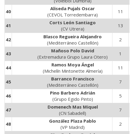
(Voleibol Dumbría)
Aliseda Pujals Oscar
40
11
3
(CEVOL Torredembarra)
Corts León Santiago
41
13
4
(CV Utrera)
Blasco Regueira Alejandro
42
2
5
(Mediterráneo Castellón)
Mañoso Polo David
43
1
3
(Extremadura Grupo Laura Otero)
Ramos Moya Ángel
44
11
2
(Michelín Mintonette Almería)
Barranco Francisco
45
7
1
(Mediterráneo Castellón)
Pino Barbero Adrián
46
5
1
(Grupo Egido Pinto)
Domenech Mas Miquel
47
7
1
(CN Sabadell)
González Plaza Pablo
48
2
9
(VP Madrid)