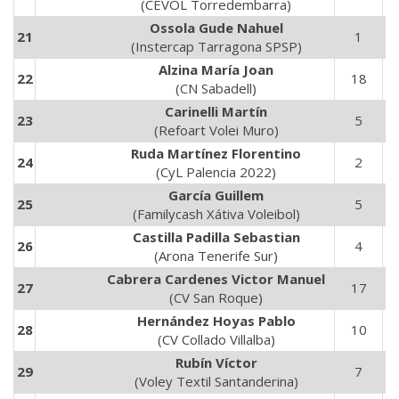
(CEVOL Torredembarra)
Ossola Gude Nahuel
21
1
5
(Instercap Tarragona SPSP)
Alzina María Joan
22
18
6
(CN Sabadell)
Carinelli Martín
23
5
1
(Refoart Volei Muro)
Ruda Martínez Florentino
24
2
6
(CyL Palencia 2022)
García Guillem
25
5
1
(Familycash Xátiva Voleibol)
Castilla Padilla Sebastian
26
4
8
(Arona Tenerife Sur)
Cabrera Cardenes Victor Manuel
27
17
6
(CV San Roque)
Hernández Hoyas Pablo
28
10
3
(CV Collado Villalba)
Rubín Víctor
29
7
1
(Voley Textil Santanderina)