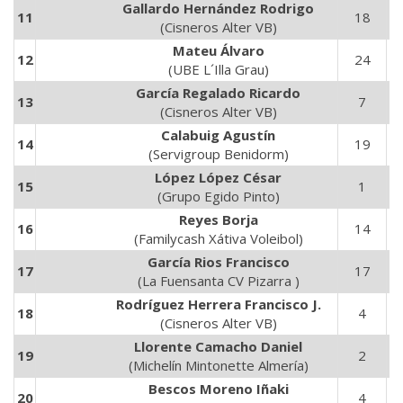
Gallardo Hernández Rodrigo
11
18
6
(Cisneros Alter VB)
Mateu Álvaro
12
24
7
(UBE L´Illa Grau)
García Regalado Ricardo
13
7
1
(Cisneros Alter VB)
Calabuig Agustín
14
19
7
(Servigroup Benidorm)
López López César
15
1
3
(Grupo Egido Pinto)
Reyes Borja
16
14
4
(Familycash Xátiva Voleibol)
García Rios Francisco
17
17
6
(La Fuensanta CV Pizarra )
Rodríguez Herrera Francisco J.
18
4
1
(Cisneros Alter VB)
Llorente Camacho Daniel
19
2
5
(Michelín Mintonette Almería)
Bescos Moreno Iñaki
20
4
1