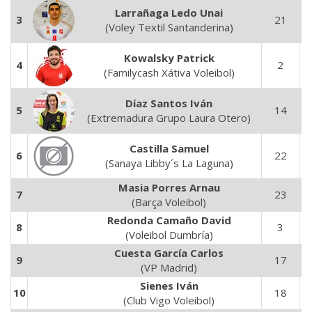
Larrañaga Ledo Unai
3
21
7
(Voley Textil Santanderina)
Kowalsky Patrick
4
2
5
(Familycash Xátiva Voleibol)
Díaz Santos Iván
5
14
4
(Extremadura Grupo Laura Otero)
Castilla Samuel
6
22
7
(Sanaya Libby´s La Laguna)
Masia Porres Arnau
7
23
7
(Barça Voleibol)
Redonda Camaño David
8
3
8
(Voleibol Dumbría)
Cuesta García Carlos
9
17
6
(VP Madrid)
Sienes Iván
10
18
6
(Club Vigo Voleibol)