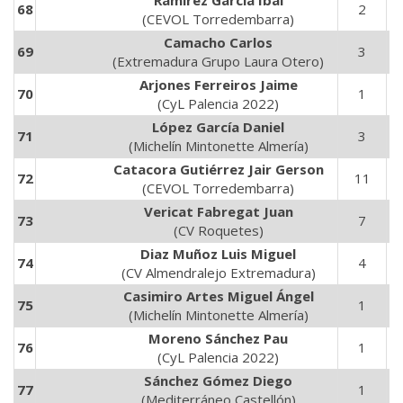
Ramirez García Ibai
68
2
7
(CEVOL Torredembarra)
Camacho Carlos
69
3
1
(Extremadura Grupo Laura Otero)
Arjones Ferreiros Jaime
70
1
4
(CyL Palencia 2022)
López García Daniel
71
3
8
(Michelín Mintonette Almería)
Catacora Gutiérrez Jair Gerson
72
11
2
(CEVOL Torredembarra)
Vericat Fabregat Juan
73
7
1
(CV Roquetes)
Diaz Muñoz Luis Miguel
74
4
1
(CV Almendralejo Extremadura)
Casimiro Artes Miguel Ángel
75
1
3
(Michelín Mintonette Almería)
Moreno Sánchez Pau
76
1
3
(CyL Palencia 2022)
Sánchez Gómez Diego
77
1
1
(Mediterráneo Castellón)