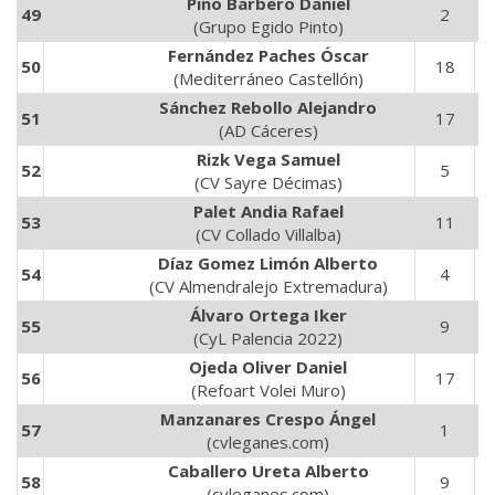
Pino Barbero Daniel
49
2
6
(Grupo Egido Pinto)
Fernández Paches Óscar
50
18
5
(Mediterráneo Castellón)
Sánchez Rebollo Alejandro
51
17
6
(AD Cáceres)
Rizk Vega Samuel
52
5
1
(CV Sayre Décimas)
Palet Andia Rafael
53
11
2
(CV Collado Villalba)
Díaz Gomez Limón Alberto
54
4
1
(CV Almendralejo Extremadura)
Álvaro Ortega Iker
55
9
3
(CyL Palencia 2022)
Ojeda Oliver Daniel
56
17
5
(Refoart Volei Muro)
Manzanares Crespo Ángel
57
1
3
(cvleganes.com)
Caballero Ureta Alberto
58
9
2
(cvleganes.com)