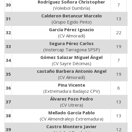
Rodríguez Soñora Christopher
30
7
1
(Voleibol Dumbría)
Calderon Betancur Marcelo
31
13
5
(Grupo Egido Pinto)
García Pérez Ignacio
32
22
6
(CV Almoradí)
Segura Pérez Carlos
33
19
7
(Instercap Tarragona SPSP)
Gómez Salazar Miguel Ángel
34
7
2
(CV Sayre Décimas)
castaño Barbera Antonio Angel
35
19
4
(CV Almoradí)
Pina Vicente
36
6
2
(Extremadura Badajoz CPV)
Álvarez Pozo Pedro
37
13
3
(CV Utrera)
Mellado García Pablo
38
13
4
(CV Almendralejo Extremadura)
Castro Montero Javier
39
12
3