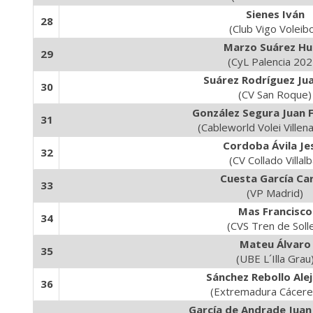
Sienes Iván
28
(Club Vigo Voleibo
Marzo Suárez H
29
(CyL Palencia 202
Suárez Rodríguez Ju
30
(CV San Roque)
González Segura Juan 
31
(Cableworld Volei Villen
Cordoba Ávila Je
32
(CV Collado Villalb
Cuesta García Ca
33
(VP Madrid)
Mas Francisco
34
(CVS Tren de Soll
Mateu Álvaro
35
(UBE L´Illa Grau
Sánchez Rebollo Ale
36
(Extremadura Cácere
García de Andrade Juan