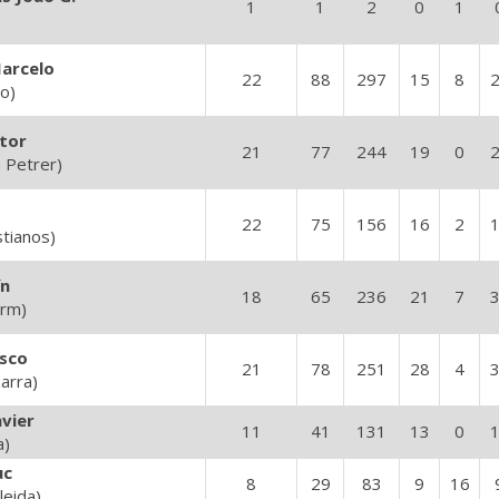
1
1
2
0
1
arcelo
22
88
297
15
8
o)
stor
21
77
244
19
0
a Petrer)
22
75
156
16
2
stianos)
ín
18
65
236
21
7
orm)
isco
21
78
251
28
4
arra)
vier
11
41
131
13
0
a)
uc
8
29
83
9
16
leida)