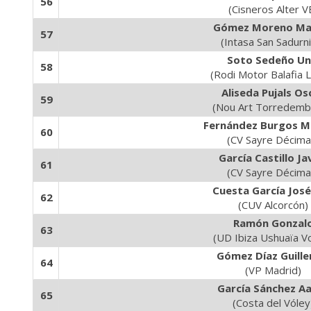
56
(Cisneros Alter V
Gómez Moreno Ma
57
(Intasa San Sadurn
Soto Sedeño Un
58
(Rodi Motor Balafia L
Aliseda Pujals Os
59
(Nou Art Torredemb
Fernández Burgos M
60
(CV Sayre Décima
García Castillo Ja
61
(CV Sayre Décima
Cuesta García José
62
(CUV Alcorcón)
Ramón Gonzal
63
(UD Ibiza Ushuaïa Vo
Gómez Díaz Guill
64
(VP Madrid)
García Sánchez A
65
(Costa del Vóley