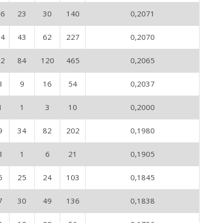
16
23
30
140
0,2071
14
43
62
227
0,2070
22
84
120
465
0,2065
3
9
16
54
0,2037
1
1
3
10
0,2000
9
34
82
202
0,1980
3
1
6
21
0,1905
5
25
24
103
0,1845
7
30
49
136
0,1838