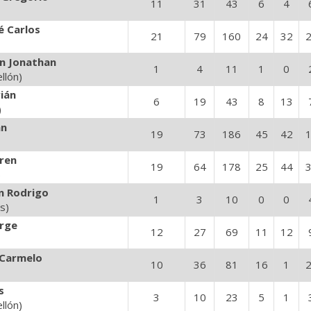
11
31
43
6
4
é Carlos
21
79
160
24
32
an Jonathan
1
4
11
1
0
llón)
ián
6
19
43
8
13
)
an
19
73
186
45
42
ren
19
64
178
25
44
)
n Rodrigo
1
3
10
0
0
s)
orge
12
27
69
11
12
 Carmelo
10
36
81
16
1
s
3
10
23
5
1
llón)