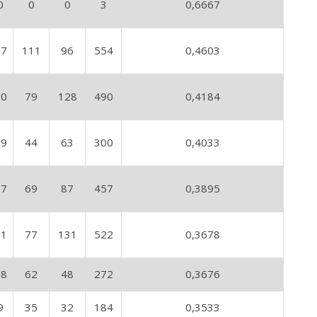
0
0
0
3
0,6667
27
111
96
554
0,4603
20
79
128
490
0,4184
19
44
63
300
0,4033
37
69
87
457
0,3895
31
77
131
522
0,3678
18
62
48
272
0,3676
9
35
32
184
0,3533