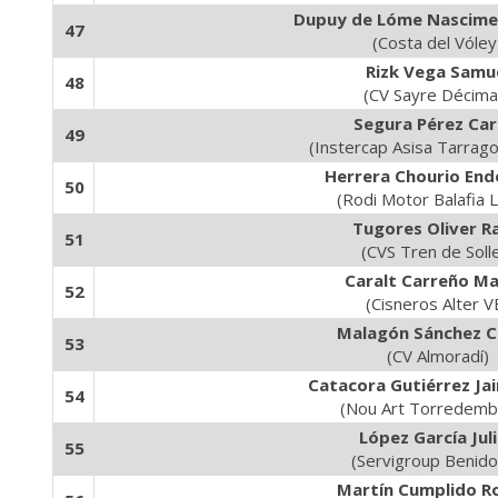
Dupuy de Lóme Nascime
47
(Costa del Vóley
Rizk Vega Samu
48
(CV Sayre Décima
Segura Pérez Car
49
(Instercap Asisa Tarrag
Herrera Chourio End
50
(Rodi Motor Balafia L
Tugores Oliver Ra
51
(CVS Tren de Soll
Caralt Carreño Ma
52
(Cisneros Alter V
Malagón Sánchez C
53
(CV Almoradí)
Catacora Gutiérrez Ja
54
(Nou Art Torredemb
López García Jul
55
(Servigroup Benid
Martín Cumplido 