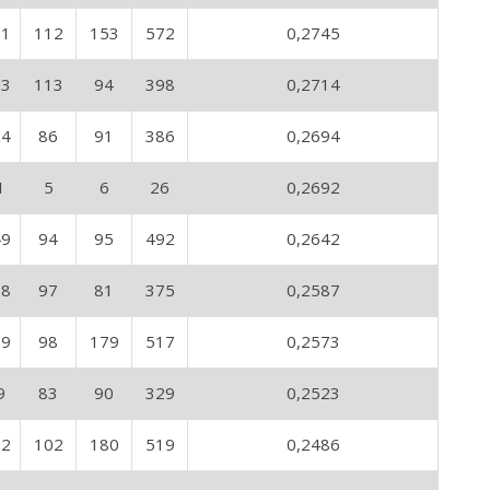
31
112
153
572
0,2745
23
113
94
398
0,2714
24
86
91
386
0,2694
1
5
6
26
0,2692
49
94
95
492
0,2642
28
97
81
375
0,2587
29
98
179
517
0,2573
9
83
90
329
0,2523
22
102
180
519
0,2486