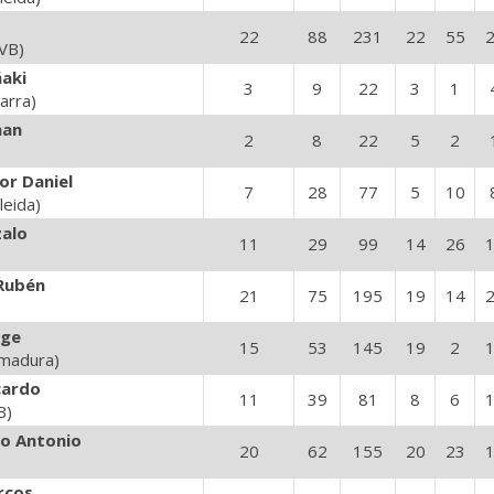
22
88
231
22
55
 VB)
aki
3
9
22
3
1
arra)
man
2
8
22
5
2
r Daniel
7
28
77
5
10
leida)
alo
11
29
99
14
26
)
Rubén
21
75
195
19
14
rge
15
53
145
19
2
emadura)
cardo
11
39
81
8
6
B)
o Antonio
20
62
155
20
23
rcos