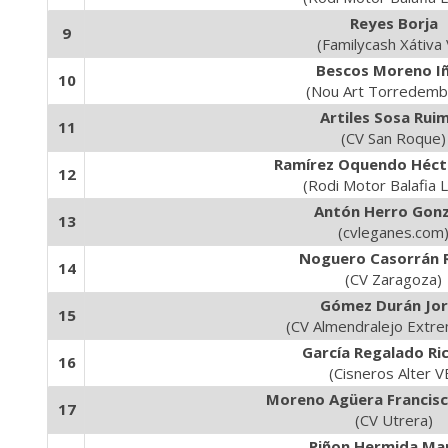
Reyes Borja
9
(Familycash Xátiva
Bescos Moreno Iñ
10
(Nou Art Torredemb
Artiles Sosa Rui
11
(CV San Roque)
Ramírez Oquendo Hécto
12
(Rodi Motor Balafia L
Antón Herro Gonz
13
(cvleganes.com
Noguero Casorrán 
14
(CV Zaragoza)
Gómez Durán Jo
15
(CV Almendralejo Extr
García Regalado Ri
16
(Cisneros Alter V
Moreno Agüera Francisc
17
(CV Utrera)
Piñon Hermida Ma