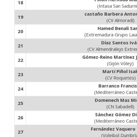
18
(Intasa San Sadurn
castaño Barbera Anton
19
(CV Almoradí)
Hamed Benali Sa
20
(Extremadura Grupo Lau
Díaz Santos Iv
21
(CV Almendralejo Extr
Gómez-Reino Martínez J
22
(Gijón Vóley)
Martí Piñol Isa
23
(CV Roquetes)
Barranco Franci
24
(Mediterráneo Caste
Domenech Mas Mi
25
(CN Sabadell)
Sánchez Gómez D
26
(Mediterráneo Caste
Fernández Vaquero
27
(Voleibol Dumbrí