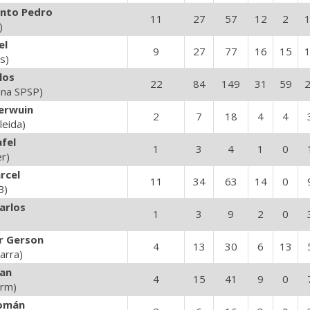
nto Pedro
11
27
57
12
2
)
el
9
27
77
16
15
s)
los
22
84
149
31
59
ona SPSP)
erwuin
2
7
18
4
4
leida)
fel
1
3
4
1
0
er)
rcel
11
34
63
14
0
B)
arlos
1
3
9
2
0
ir Gerson
4
13
30
6
13
arra)
ian
4
15
41
9
0
orm)
Román