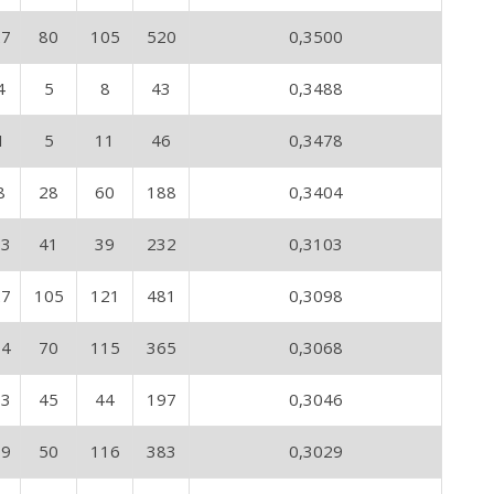
27
80
105
520
0,3500
4
5
8
43
0,3488
1
5
11
46
0,3478
8
28
60
188
0,3404
13
41
39
232
0,3103
27
105
121
481
0,3098
14
70
115
365
0,3068
13
45
44
197
0,3046
19
50
116
383
0,3029