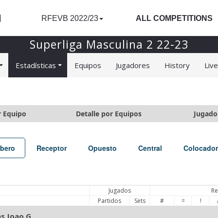
l
RFEVB 2022/23
ALL COMPETITIONS
Superliga Masculina 2 22-23
Estadísticas
Equipos
Jugadores
History
Liv
r Equipo
Detalle por Equipos
Jugado
íbero
Receptor
Opuesto
Central
Colocador
Jugados
Re
Partidos
Sets
#
=
!
s Joao G.