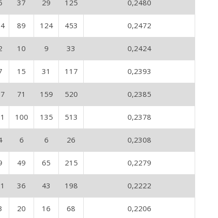
6
37
29
125
0,2480
24
89
124
453
0,2472
2
10
9
33
0,2424
7
15
31
117
0,2393
17
71
159
520
0,2385
31
100
135
513
0,2378
4
6
6
26
0,2308
9
49
65
215
0,2279
21
36
43
198
0,2222
3
20
16
68
0,2206