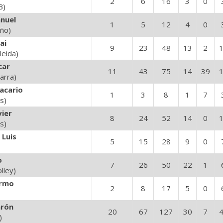
2
6
16
3
0
B)
nuel
1
5
12
4
0
iño)
ai
9
23
48
13
2
leida)
car
11
43
75
14
39
arra)
acario
1
3
8
1
7
s)
vier
8
24
52
14
0
s)
 Luis
5
15
28
9
0
o
7
26
50
22
1
lley)
ermo
2
8
17
5
0
arón
20
67
127
30
7
)