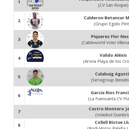
1
(CV San Roque)
Calderon Betancur M
2
(Grupo Egido Pint
Piqueres Flor Ne
3
(Cableworld Volei Villen
Valido Aléxis
4
(Arona Playa de los Cri
Calabuig Agust
5
(Servigroup Benid
García Rios Franc
6
(La Fuensanta CV Piz
Castro Montero Ja
7
(Voleibol Dumbrí
Collell Bistue Ll
8
(Rodi Motor Balafia L