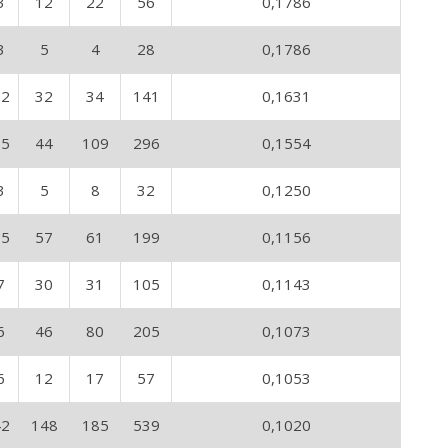
3
12
22
56
0,1786
3
5
4
28
0,1786
12
32
34
141
0,1631
15
44
109
296
0,1554
3
5
8
32
0,1250
15
57
61
199
0,1156
7
30
31
105
0,1143
6
46
80
205
0,1073
6
12
17
57
0,1053
42
148
185
539
0,1020