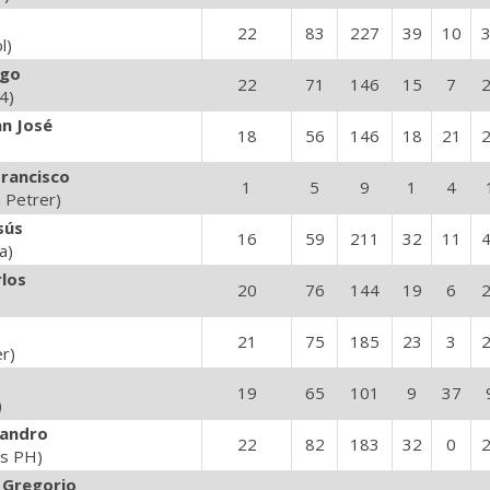
22
83
227
39
10
l)
ugo
22
71
146
15
7
4)
an José
18
56
146
18
21
Francisco
1
5
9
1
4
a Petrer)
sús
16
59
211
32
11
a)
rlos
20
76
144
19
6
21
75
185
23
3
er)
19
65
101
9
37
)
jandro
22
82
183
32
0
s PH)
 Gregorio