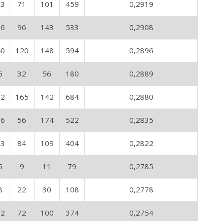
33
71
101
459
0,2919
36
96
143
533
0,2908
40
120
148
594
0,2896
6
32
56
180
0,2889
42
165
142
684
0,2880
16
56
174
522
0,2835
23
84
109
404
0,2822
5
9
11
79
0,2785
8
22
30
108
0,2778
22
72
100
374
0,2754