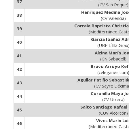
37
(CV San Roque)
Henríquez Medina Jos
38
(CV Valencia)
Correia Baptista Christi
39
(Mediterráneo Caste
García Ibañez Adr
40
(UBE L´Illa Grau
Alzina María Jo
41
(CN Sabadell)
Bravo Arroyo Kef
42
(cvleganes.com
Aguilar Patiño Sebastiá
43
(CV Sayre Décima
Coronilla Maya J
44
(CV Utrera)
Salto Santiago Rafael
45
(CUV Alcorcón)
Vives Marín Lui
46
(Mediterráneo Caste