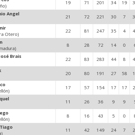
19
71
201
34
19
iño)
io Angel
21
72
221
30
7
mir
22
81
247
35
4
ra Otero)
án
8
28
72
14
0
emadura)
osé Brais
22
83
283
44
8
k
20
80
191
27
58
sco
17
57
154
17
17
llón)
quel
11
26
36
9
9
iego
8
16
43
5
0
llón)
 Tiago
11
42
149
24
7
a)