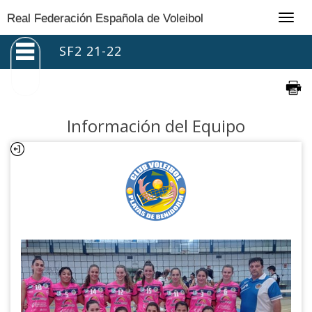
Togg
Real Federación Española de Voleibol
navig
SF2 21-22
Información del Equipo