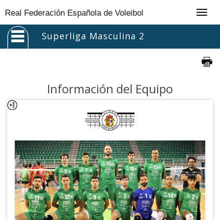
Togg
Real Federación Española de Voleibol
navig
Superliga Masculina 2
Información del Equipo