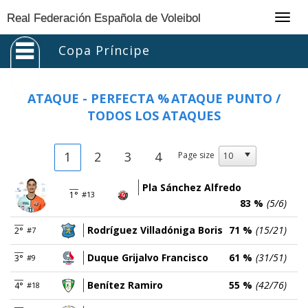
Togg
Real Federación Española de Voleibol
navig
Copa Príncipe
ATAQUE - PERFECTA %
ATAQUE PUNTO /
TODOS LOS ATAQUES
1
2
3
4
Page size
Pla Sánchez Alfredo
1°
#13
83 %
(5/6)
Rodríguez Villadóniga Boris
71 %
(15/21)
2°
#7
Duque Grijalvo Francisco
61 %
(31/51)
3°
#9
Benítez Ramiro
55 %
(42/76)
4°
#18