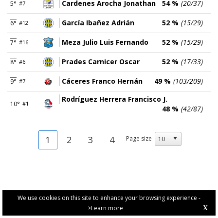
Cardenes Arocha Jonathan
54 %
(20/37)
5°
#7
García Ibañez Adrián
52 %
(15/29)
6°
#12
Meza Julio Luis Fernando
52 %
(15/29)
7°
#16
Prades Carnicer Oscar
52 %
(17/33)
8°
#6
Cáceres Franco Hernán
49 %
(103/209)
9°
#7
Rodríguez Herrera Francisco J.
10°
#1
48 %
(42/87)
1
2
3
4
Page size
We use cookies on this site to enhance your browsing experience -
>Learn more
X
PRIVACY POLICY