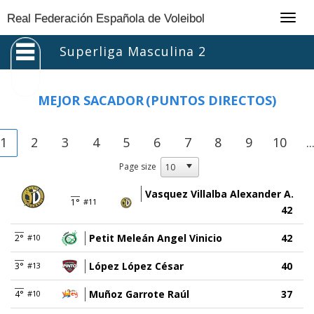
Togg
Real Federación Española de Voleibol
navig
Superliga Masculina 2
MEJOR SACADOR
(PUNTOS DIRECTOS)
1
2
3
4
5
6
7
8
9
10
..
Page size
Vasquez Villalba Alexander A.
1°
#11
42
Petit Meleán Angel Vinicio
42
2°
#10
López López César
40
3°
#13
Muñoz Garrote Raúl
37
4°
#10