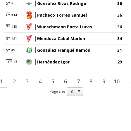
González Rivas Rodrigo
36
5°
#5
Pacheco Torres Samuel
36
6°
#14
Wunschmann Porta Lucas
36
7°
#13
Mendoza Cabal Marlon
34
8°
#21
González Franqué Ramón
31
9°
#9
Hernández Igor
29
10°
#3
1
2
3
4
5
6
7
8
9
10
..
Page size