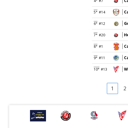
C
4°
#7
C
5°
#14
G
6°
#12
H
7°
#20
C
8°
#1
C
9°
#11
W
10°
#13
1
2