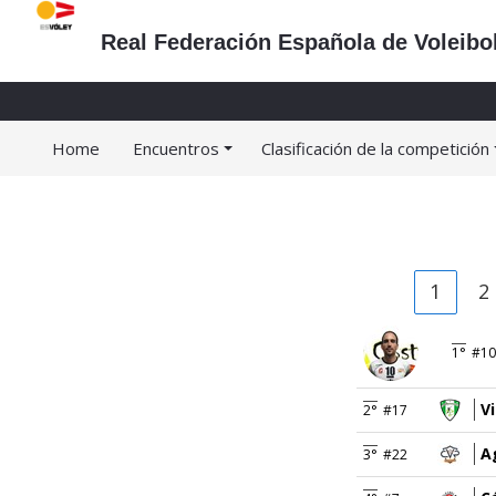
Real Federación Española de Voleibo
Home
Encuentros
Clasificación de la competición
1
2
1°
#10
V
2°
#17
A
3°
#22