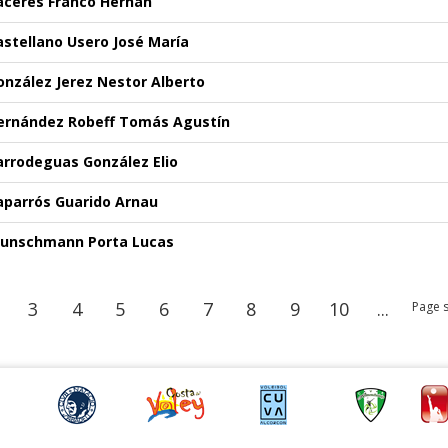
áceres Franco Hernán
astellano Usero José María
onzález Jerez Nestor Alberto
ernández Robeff Tomás Agustín
arrodeguas González Elio
aparrós Guarido Arnau
unschmann Porta Lucas
3
4
5
6
7
8
9
10
...
Page s