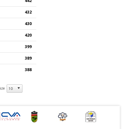
442
432
430
420
399
389
388
ize