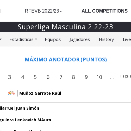
l
RFEVB 2022/23
ALL COMPETITIONS
Superliga Masculina 2 22-23
Estadísticas
Equipos
Jugadores
History
Liv
MÁXIMO ANOTADOR
(PUNTOS)
3
4
5
6
7
8
9
10
...
Page s
Muñoz Garrote Raúl
illarruel Juan Simón
guilera Lenkovich MAuro