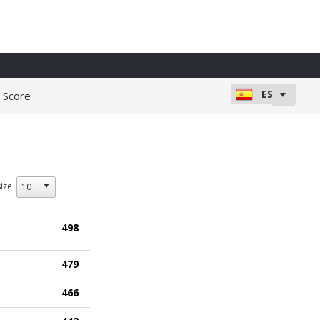
e Score
ize
498
479
466