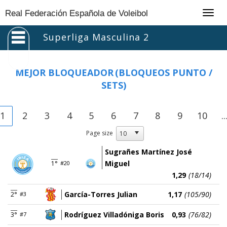
Togg
Real Federación Española de Voleibol
navig
Superliga Masculina 2
MEJOR BLOQUEADOR
(BLOQUEOS PUNTO /
SETS)
1
2
3
4
5
6
7
8
9
10
..
Page size
Sugrañes Martínez José
Miguel
1°
#20
1,29
(18/14)
García-Torres Julian
1,17
(105/90)
2°
#3
Rodríguez Villadóniga Boris
0,93
(76/82)
3°
#7