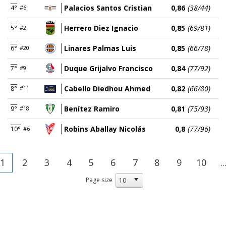
Palacios Santos Cristian
0,86
(38/44)
4°
#6
Herrero Diez Ignacio
0,85
(69/81)
5°
#2
Linares Palmas Luis
0,85
(66/78)
6°
#20
Duque Grijalvo Francisco
0,84
(77/92)
7°
#9
Cabello Diedhou Ahmed
0,82
(66/80)
8°
#11
Benítez Ramiro
0,81
(75/93)
9°
#18
Robins Aballay Nicolás
0,8
(77/96)
10°
#6
1
2
3
4
5
6
7
8
9
10
..
Page size