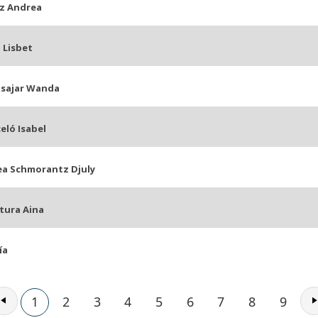
iz Andrea
 Lisbet
Isajar Wanda
eló Isabel
a Schmorantz Djuly
tura Aina
ía
1
2
3
4
5
6
7
8
9