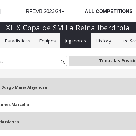
l
RFEVB 2023/24
ALL COMPETITIONS
XLIX Copa de SM La Reina Iberdrola
Estadísticas
Equipos
Jugadores
History
Live Sc
l Burgo María Alejandra
tunes Marcella
da Blanca