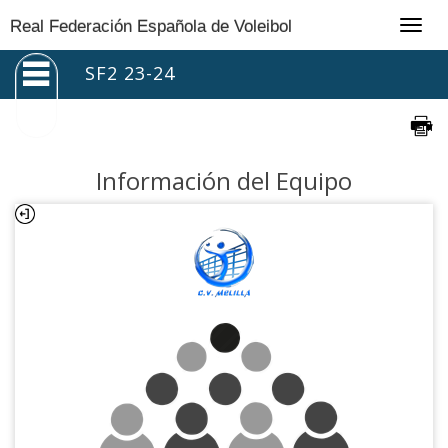
Togg
Real Federación Española de Voleibol
navig
SF2 23-24
Información del Equipo