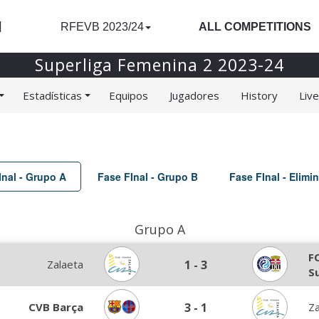
l
RFEVB 2023/24
ALL COMPETITIONS
Superliga Femenina 2 2023-24
Estadísticas
Equipos
Jugadores
History
Liv
Inal - Grupo A
Fase FInal - Grupo B
Fase FInal - Elimin
Grupo A
F
Zalaeta
1
-
3
S
CVB Barça
3
-
1
Za