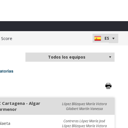
e Score
atorias
C Cartagena - Algar
López Blázquez María Victora
urmenor
Gilabert Martín Vanessa
Contreras López María José
laeta
López Blázquez María Victora