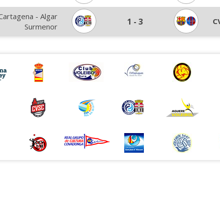
Cartagena - Algar
1
-
3
C
Surmenor