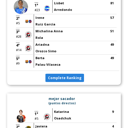
Lisbet
81
1°
Arredondo
#23
Irene
57
2°
#5
Ruiz García
Michalina Anna
51
3°
#28
Rola
Ariadna
49
4°
#14
Orozco Simo
Berta
49
5°
#9
Palau Vilaseca
Complete Ranking
mejor sacador
(puntos directos)
Katarina
9
1°
Osadchuk
#5
Javiera
4
2°