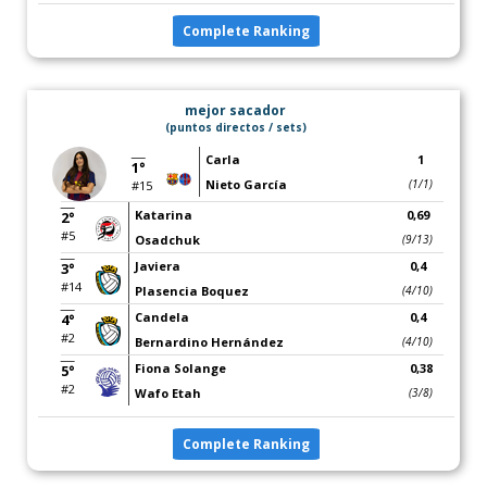
Complete Ranking
mejor sacador
(puntos directos / sets)
Carla
1
1°
Nieto García
(1/1)
#15
Katarina
0,69
2°
#5
Osadchuk
(9/13)
Javiera
0,4
3°
#14
Plasencia Boquez
(4/10)
Candela
0,4
4°
#2
Bernardino Hernández
(4/10)
Fiona Solange
0,38
5°
#2
Wafo Etah
(3/8)
Complete Ranking