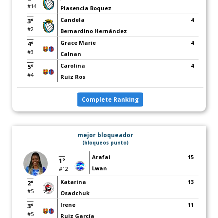
#14
Plasencia Boquez
Candela
4
3°
#2
Bernardino Hernández
Grace Marie
4
4°
#3
Calnan
Carolina
4
5°
#4
Ruiz Ros
Complete Ranking
mejor bloqueador
(bloqueos punto)
Arafai
15
1°
Lwan
#12
Katarina
13
2°
#5
Osadchuk
Irene
11
3°
#5
Ruiz García