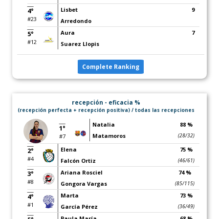
Lisbet
9
4°
#23
Arredondo
Aura
7
5°
#12
Suarez Llopis
Complete Ranking
recepción - eficacia %
(recepción perfecta + recepción positiva) / todas las recepciones
Natalia
88 %
1°
Matamoros
(28/32)
#7
Elena
75 %
2°
#4
Falcón Ortiz
(46/61)
Ariana Rosciel
74 %
3°
#8
Gongora Vargas
(85/115)
Marta
73 %
4°
#1
García Pérez
(36/49)
Paula María
68 %