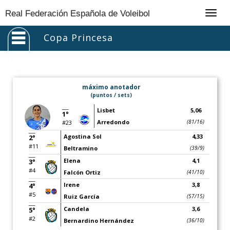
Togg
Real Federación Española de Voleibol
navig
Copa Princesa
máximo anotador
(puntos / sets)
Lisbet
5,06
1°
Arredondo
(81/16)
#23
Agostina Sol
4,33
2°
#11
Beltramino
(39/9)
Elena
4,1
3°
#4
Falcón Ortiz
(41/10)
Irene
3,8
4°
#5
Ruiz García
(57/15)
Candela
3,6
5°
#2
Bernardino Hernández
(36/10)