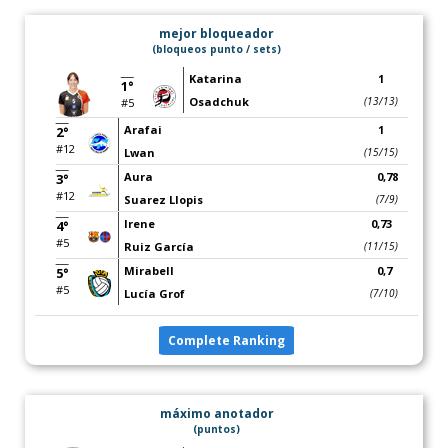
mejor bloqueador
(bloqueos punto / sets)
Katarina
1
1°
Osadchuk
(13/13)
#5
Arafai
1
2°
#12
Lwan
(15/15)
Aura
0,78
3°
#12
Suarez Llopis
(7/9)
Irene
0,73
4°
#5
Ruiz García
(11/15)
Mirabell
0,7
5°
#5
Lucía Grof
(7/10)
Complete Ranking
máximo anotador
(puntos)