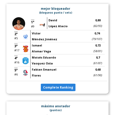
mejor bloqueador
(bloqueos punto / sets)
David
0,88
1°
López Alacio
(82/93)
#9
Víctor
0,74
2°
#5
Méndez Jiménez
(79/107)
Ismael
0,72
3°
#17
Alomar Vega
(58/81)
Moisés Eduardo
0,7
4°
#16
Vasquez Osta
(61/87)
Fabian Emanuel
0,68
5°
#6
Flores
(61/90)
Complete Ranking
máximo anotador
(puntos)