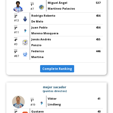
Miguel Ángel
537
1°
Martínez Palacios
#7
Rodrigo Roberto
456
2°
#13
De Melo
Juan Pablo
456
3°
#11
Moreno Mosquera
Jonás Andrés
455
4°
#3
Ponzio
Federico
446
5°
#87
Martina
Complete Ranking
mejor sacador
(puntos directos)
Viktor
41
1°
Lindberg
#19
Gustavo
40
2°