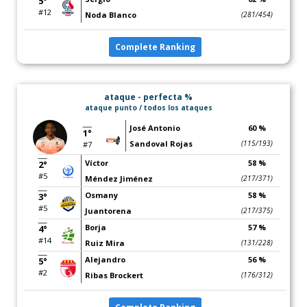
5°
#12
Noda Blanco
(281/454)
Complete Ranking
ataque - perfecta %
ataque punto / todos los ataques
José Antonio
60 %
1°
Sandoval Rojas
(115/193)
#7
Víctor
58 %
2°
#5
Méndez Jiménez
(217/371)
Osmany
58 %
3°
#5
Juantorena
(217/375)
Borja
57 %
4°
#14
Ruiz Mira
(131/228)
Alejandro
56 %
5°
#2
Ribas Brockert
(176/312)