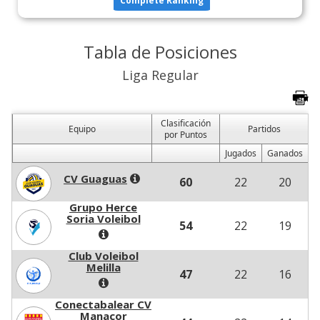
Complete Ranking
Tabla de Posiciones
Liga Regular
Clasificación
Equipo
Partidos
por Puntos
Jugados
Ganados
CV Guaguas
60
22
20
Grupo Herce
Soria Voleibol
54
22
19
Club Voleibol
Melilla
47
22
16
Conectabalear CV
Manacor