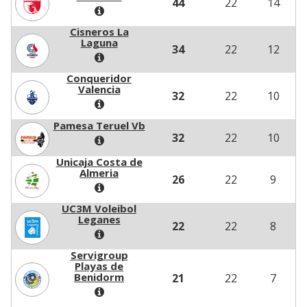
44
22
14
Cisneros La
Laguna
34
22
12
Conqueridor
Valencia
32
22
10
Pamesa Teruel Vb
32
22
10
Unicaja Costa de
Almeria
26
22
9
UC3M Voleibol
Leganes
22
22
8
Servigroup
Playas de
Benidorm
21
22
7