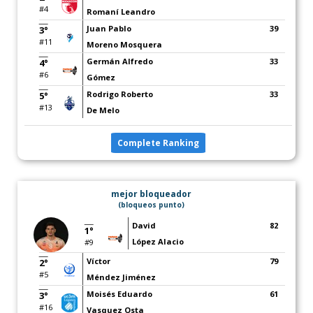
#4
Romaní Leandro
Juan Pablo
39
3°
#11
Moreno Mosquera
Germán Alfredo
33
4°
#6
Gómez
Rodrigo Roberto
33
5°
#13
De Melo
Complete Ranking
mejor bloqueador
(bloqueos punto)
David
82
1°
López Alacio
#9
Víctor
79
2°
#5
Méndez Jiménez
Moisés Eduardo
61
3°
#16
Vasquez Osta