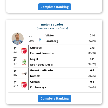
Complete Ranking
mejor sacador
(puntos directos / sets)
Viktor
0,44
1°
Lindberg
(41/94)
#19
Gustavo
0,43
2°
#4
Romaní Leandro
(40/94)
Ángel
0,41
3°
#7
Rodríguez Dosal
(31/76)
Germán Alfredo
0,4
4°
#6
Gómez
(33/82)
Adrian
0,4
5°
#15
Kucharczyk
(17/43)
Complete Ranking