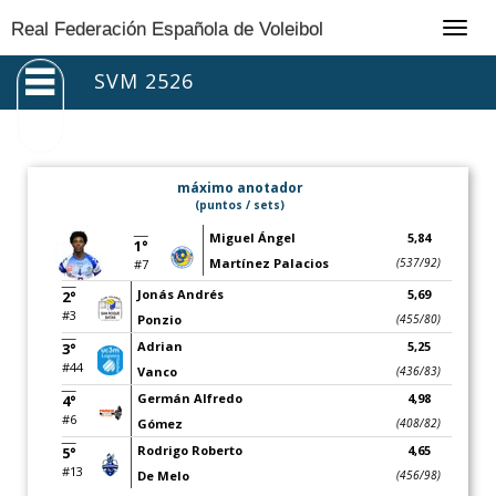
Togg
Real Federación Española de Voleibol
navig
SVM 2526
máximo anotador
(puntos / sets)
Miguel Ángel
5,84
1°
Martínez Palacios
(537/92)
#7
Jonás Andrés
5,69
2°
#3
Ponzio
(455/80)
Adrian
5,25
3°
#44
Vanco
(436/83)
Germán Alfredo
4,98
4°
#6
Gómez
(408/82)
Rodrigo Roberto
4,65
5°
#13
De Melo
(456/98)