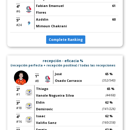
Fabian Emanuel
61
4°
#6
Flores
Azddin
60
5°
#24
Mimoun Chakrani
Complete Ranking
recepción - eficacia %
(recepción perfecta + recepción positiva) / todas las recepciones
José
65 %
1°
Osado Carrasco
(352/540)
#8
Thiago
65 %
2°
#1
Vanole Nogueira Silva
(44/68)
Eldin
62 %
3°
#18
Demirovic
(141/226)
Isaac
62 %
4°
#16
Valiño Sanz
(160/258)
Sergio
62 %