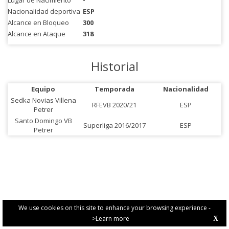
Lugar de Nacimiento
-
Nacionalidad deportiva
ESP
Alcance en Bloqueo
300
Alcance en Ataque
318
Historial
Equipo
Temporada
Nacionalidad
Sedka Novias Villena
RFEVB 2020/21
ESP
Petrer
Santo Domingo VB
Superliga 2016/2017
ESP
Petrer
We use cookies on this site to enhance your browsing experience -
>Learn more
X
PRIVACY POLICY