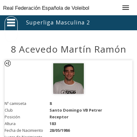
Togg
Real Federación Española de Voleibol
navig
Superliga Masculina 2
8 Acevedo Martín Ramón
Nº camiseta
8
Club
Santo Domingo VB Petrer
Posición
Receptor
Altura
183
Fecha de Nacimiento
28/05/1986