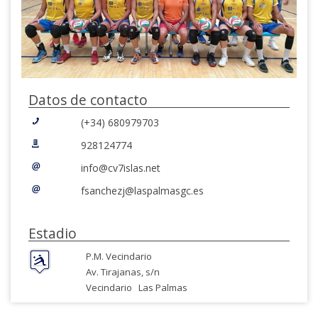
Datos de contacto
(+34) 680979703
928124774
info@cv7islas.net
fsanchezj@laspalmasgc.es
Estadio
P.M. Vecindario
Av. Tirajanas, s/n
Vecindario
Las Palmas