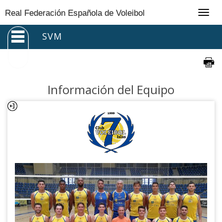
Togg
Real Federación Española de Voleibol
navig
SVM
Información del Equipo