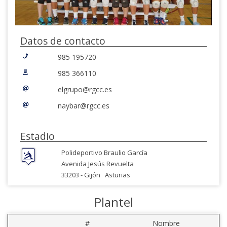
Datos de contacto
985 195720
985 366110
elgrupo@rgcc.es
naybar@rgcc.es
Estadio
Polideportivo Braulio García
Avenida Jesús Revuelta
33203 -
Gijón
Asturias
Plantel
#
Nombre