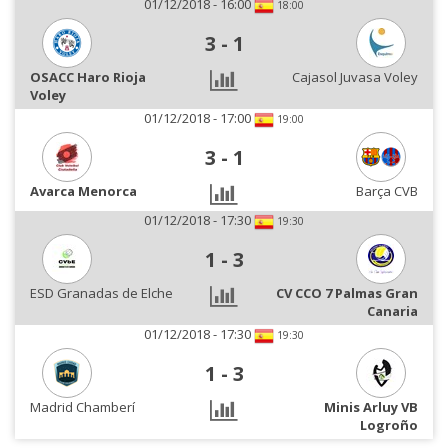
01/12/2018 - 16:00
18:00
3
-
1
OSACC Haro Rioja
Cajasol Juvasa Voley
Voley
01/12/2018 - 17:00
19:00
3
-
1
Avarca Menorca
Barça CVB
01/12/2018 - 17:30
19:30
1
-
3
ESD Granadas de Elche
CV CCO 7 Palmas Gran
Canaria
01/12/2018 - 17:30
19:30
1
-
3
Madrid Chamberí
Minis Arluy VB
Logroño