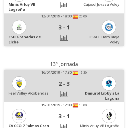
Minis Arluy VB
Cajasol Juvasa Voley
Logroño
12/01/2019 - 18:00
20:00
3
-
1
ESD Granadas de
OSACC Haro Rioja
Elche
Voley
13ª Jornada
16/01/2019 - 17:30
19:30
2
-
3
Feel Volley Alcobendas
Dimurol Libby's La
Laguna
19/01/2019 - 12:00
13:00
3
-
1
CV CCO 7 Palmas Gran
Minis Arluy VB Logroño