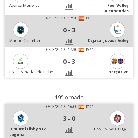
Avarca Menorca
Feel Volley
Alcobendas
02/03/2019 - 17:30
19:30
0
-
3
Madrid Chamberí
Cajasol Juvasa Voley
02/03/2019 - 17:30
19:30
0
-
3
ESD Granadas de Elche
Barça CVB
19ªJornada
09/03/2019 - 16:00
17:00
3
-
0
Dimurol Libby's La
DSV CV Sant Cugat
Laguna