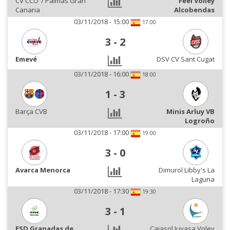
CV CCO 7 Palmas Gran
Feel Volley
Canaria
Alcobendas
03/11/2018 - 15:00
17:00
3
-
2
Emevé
DSV CV Sant Cugat
03/11/2018 - 16:00
18:00
1
-
3
Barça CVB
Minis Arluy VB
Logroño
03/11/2018 - 17:00
19:00
3
-
0
Avarca Menorca
Dimurol Libby's La
Laguna
03/11/2018 - 17:30
19:30
3
-
1
ESD Granadas de
Cajasol Juvasa Voley