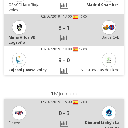
OSACC Haro Rioja
Madrid Chamberí
Voley
02/02/2019 - 17:00
19:00
3
-
1
Minis Arluy VB
Barça CVB
Logroño
03/02/2019 - 10:00
12:00
3
-
0
Cajasol Juvasa Voley
ESD Granadas de Elche
16ªJornada
09/02/2019 - 15:00
17:00
0
-
3
Emevé
Dimurol Libby's La
Laguna