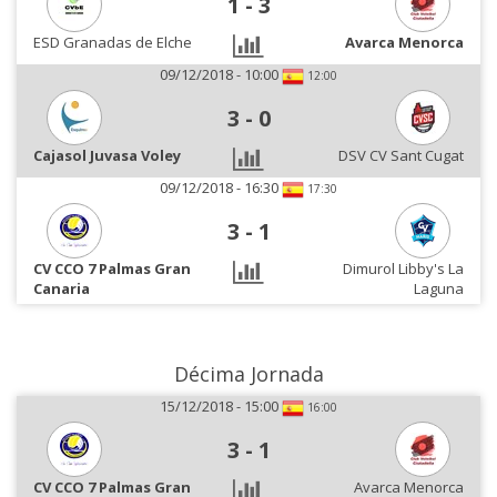
1
-
3
ESD Granadas de Elche
Avarca Menorca
09/12/2018 - 10:00
12:00
3
-
0
Cajasol Juvasa Voley
DSV CV Sant Cugat
09/12/2018 - 16:30
17:30
3
-
1
CV CCO 7 Palmas Gran
Dimurol Libby's La
Canaria
Laguna
Décima Jornada
15/12/2018 - 15:00
16:00
3
-
1
CV CCO 7 Palmas Gran
Avarca Menorca