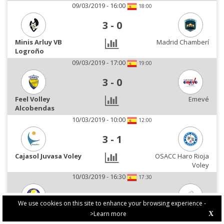
09/03/2019 - 16:00
18:00
3
-
0
Minis Arluy VB
Madrid Chamberí
Logroño
09/03/2019 - 17:00
19:00
3
-
0
Feel Volley
Emevé
Alcobendas
10/03/2019 - 10:00
12:00
3
-
1
Cajasol Juvasa Voley
OSACC Haro Rioja
Voley
10/03/2019 - 16:30
17:30
3
-
0
We use cookies on this site to enhance your browsing experience -
CV CCO 7 Palmas Gran
ESD Granadas de Elche
>Learn more
X
PRIVACY POLICY
Canaria