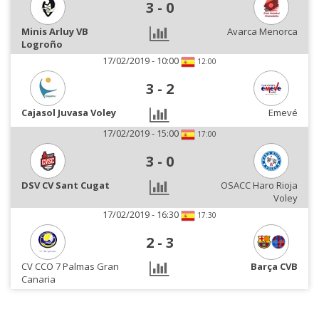
3
-
0
Minis Arluy VB
Avarca Menorca
Logroño
17/02/2019 - 10:00
12:00
3
-
2
Cajasol Juvasa Voley
Emevé
17/02/2019 - 15:00
17:00
3
-
0
DSV CV Sant Cugat
OSACC Haro Rioja
Voley
17/02/2019 - 16:30
17:30
2
-
3
CV CCO 7 Palmas Gran
Barça CVB
Canaria