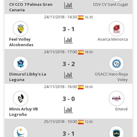
CV CCO 7 Palmas Gran
DSV CV Sant Cugat
Canaria
24/11/2018 - 14:30
16:30
3
-
1
Feel Volley
Avarca Menorca
Alcobendas
24/11/2018 - 17:00
18:00
3
-
2
Dimurol Libby's La
OSACC Haro Rioja
Laguna
Voley
24/11/2018 - 16:00
18:00
3
-
0
Minis Arluy VB
Emevé
Logroño
25/11/2018 - 10:00
12:00
3
-
1