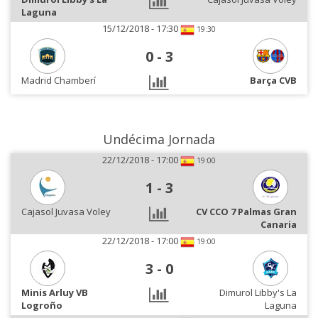
Laguna
15/12/2018 - 17:30
19:30
0
-
3
Madrid Chamberí
Barça CVB
Undécima Jornada
22/12/2018 - 17:00
19:00
1
-
3
Cajasol Juvasa Voley
CV CCO 7 Palmas Gran
Canaria
22/12/2018 - 17:00
19:00
3
-
0
Minis Arluy VB
Dimurol Libby's La
Logroño
Laguna