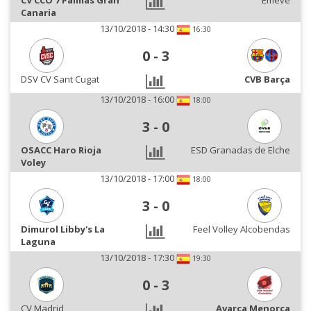
CV CCO 7 Palmas Gran
Emevé
Canaria
13/10/2018 - 14:30
16:30
0
-
3
DSV CV Sant Cugat
CVB Barça
13/10/2018 - 16:00
18:00
3
-
0
OSACC Haro Rioja
ESD Granadas de Elche
Voley
13/10/2018 - 17:00
18:00
3
-
0
Dimurol Libby's La
Feel Volley Alcobendas
Laguna
13/10/2018 - 17:30
19:30
0
-
3
CV Madrid
Avarca Menorca