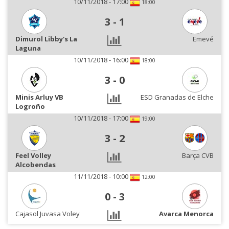
10/11/2018 - 17:00
18:00
3
-
1
Dimurol Libby's La
Emevé
Laguna
10/11/2018 - 16:00
18:00
3
-
0
Minis Arluy VB
ESD Granadas de Elche
Logroño
10/11/2018 - 17:00
19:00
3
-
2
Feel Volley
Barça CVB
Alcobendas
11/11/2018 - 10:00
12:00
0
-
3
Cajasol Juvasa Voley
Avarca Menorca