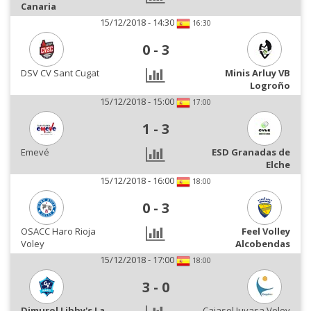
Canaria
15/12/2018 - 14:30
16:30
0
-
3
DSV CV Sant Cugat
Minis Arluy VB
Logroño
15/12/2018 - 15:00
17:00
1
-
3
Emevé
ESD Granadas de
Elche
15/12/2018 - 16:00
18:00
0
-
3
OSACC Haro Rioja
Feel Volley
Voley
Alcobendas
15/12/2018 - 17:00
18:00
3
-
0
Dimurol Libby's La
Cajasol Juvasa Voley