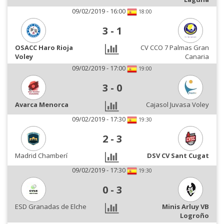
09/02/2019 - 16:00
18:00
3
-
1
OSACC Haro Rioja
CV CCO 7 Palmas Gran
Voley
Canaria
09/02/2019 - 17:00
19:00
3
-
0
Avarca Menorca
Cajasol Juvasa Voley
09/02/2019 - 17:30
19:30
2
-
3
Madrid Chamberí
DSV CV Sant Cugat
09/02/2019 - 17:30
19:30
0
-
3
ESD Granadas de Elche
Minis Arluy VB
Logroño