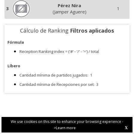
Pérez Nira
3
1
(Jamper Aguere)
Cálculo de Ranking
Filtros aplicados
Fórmula
Reception Ranking index = ('#' - '/' - '=') / total
Líbero
Cantidad mínima de partidos jugados:
1
Cantidad mínima de Recepciones por set:
3
We use cookies on this site to enhance your browsing experience -
>Learn more
X
PRIVACY POLICY