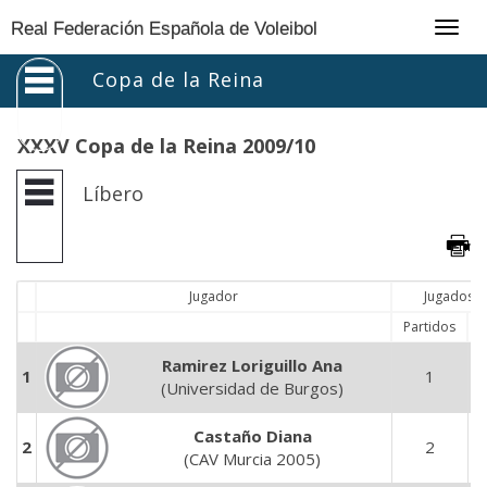
Togg
Real Federación Española de Voleibol
navig
Copa de la Reina
XXXV Copa de la Reina 2009/10
Líbero
Jugador
Jugados
Partidos
Se
Ramirez Loriguillo Ana
1
1
(Universidad de Burgos)
Castaño Diana
2
2
(CAV Murcia 2005)