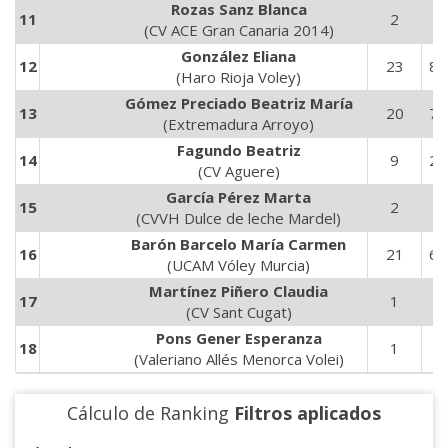
Rozas Sanz Blanca
11
2
4
(CV ACE Gran Canaria 2014)
González Eliana
12
23
84
(Haro Rioja Voley)
Gómez Preciado Beatriz María
13
20
73
(Extremadura Arroyo)
Fagundo Beatriz
14
9
29
(CV Aguere)
García Pérez Marta
15
2
2
(CVVH Dulce de leche Mardel)
Barón Barcelo María Carmen
16
21
69
(UCAM Vóley Murcia)
Martínez Piñero Claudia
17
1
4
(CV Sant Cugat)
Pons Gener Esperanza
18
1
3
(Valeriano Allés Menorca Volei)
Cálculo de Ranking
Filtros aplicados