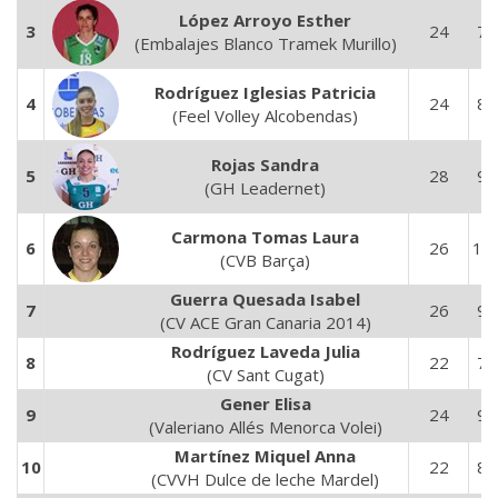
López Arroyo Esther
3
24
79
(Embalajes Blanco Tramek Murillo)
Rodríguez Iglesias Patricia
4
24
89
(Feel Volley Alcobendas)
Rojas Sandra
5
28
99
(GH Leadernet)
Carmona Tomas Laura
6
26
10
(CVB Barça)
Guerra Quesada Isabel
7
26
97
(CV ACE Gran Canaria 2014)
Rodríguez Laveda Julia
8
22
77
(CV Sant Cugat)
Gener Elisa
9
24
95
(Valeriano Allés Menorca Volei)
Martínez Miquel Anna
10
22
86
(CVVH Dulce de leche Mardel)