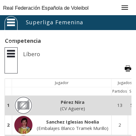
Togg
Real Federación Española de Voleibol
navig
Superliga Femenina
Competencia
Líbero
Jugador
Jugados
Partidos
Set
Pérez Nira
1
13
51
(CV Aguere)
Sanchez Iglesias Noelia
2
2
8
(Embalajes Blanco Tramek Murillo)