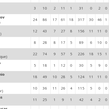
3
10
2
11
1
31
0
2
0
nov
24
86
17
61
18
317
30
46
1
)
12
43
7
27
8
156
11
11
0
)
8
28
8
17
5
89
6
10
0
22
74
9
57
5
226
18
15
1
oque)
o
5
18
1
12
0
30
5
9
0
nio
18
49
10
28
5
124
11
11
0
10
36
11
26
4
115
5
0
0
r)
ás
11
25
1
9
1
42
4
2
0
ucas