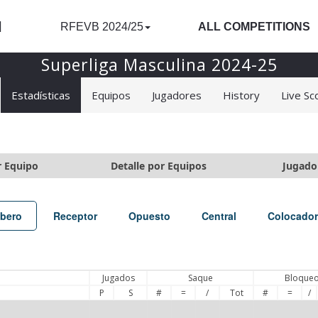
l
RFEVB 2024/25
ALL COMPETITIONS
Superliga Masculina 2024-25
Estadísticas
Equipos
Jugadores
History
Live Sc
r Equipo
Detalle por Equipos
Jugado
íbero
Receptor
Opuesto
Central
Colocador
Jugados
Saque
Bloque
P
S
#
=
/
Tot
#
=
/