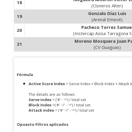
18
(Cisneros Alter)
Gonzalo Díaz Luis
19
(Arenal Emevé)
Pacheco Torres Samue
20
(Instercap Asisa Tarragona 
Moreno Mosquera Juan P
21
(CV Guaguas)
Fórmula
Active Score Index
= Serve Index + Block Index + Attack 
The details are as follows:
Serve index
= ('#' - '=') / total set
Block Index
=('#' -'/' - '=') / total set
Attack index
= ('#' -'/' - '=') / total set
Opuesto
Filtros aplicados