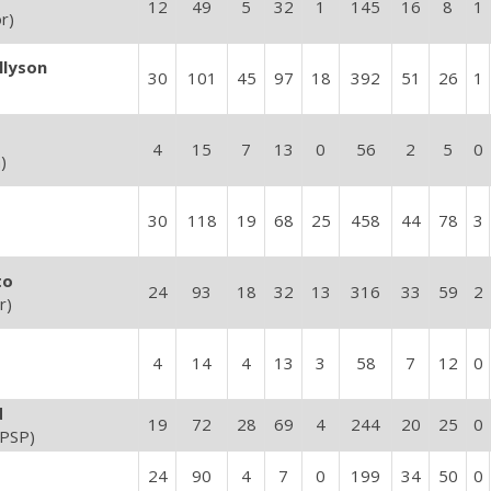
12
49
5
32
1
145
16
8
1
r)
llyson
30
101
45
97
18
392
51
26
1
4
15
7
13
0
56
2
5
0
)
30
118
19
68
25
458
44
78
3
to
24
93
18
32
13
316
33
59
2
r)
4
14
4
13
3
58
7
12
0
d
19
72
28
69
4
244
20
25
0
SPSP)
24
90
4
7
0
199
34
50
0