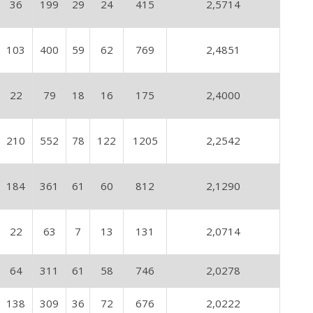
36
199
29
24
415
2,5714
103
400
59
62
769
2,4851
22
79
18
16
175
2,4000
210
552
78
122
1205
2,2542
184
361
61
60
812
2,1290
22
63
7
13
131
2,0714
64
311
61
58
746
2,0278
138
309
36
72
676
2,0222