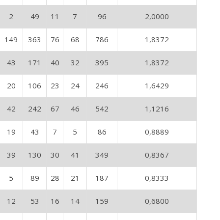
2
49
11
7
96
2,0000
149
363
76
68
786
1,8372
43
171
40
32
395
1,8372
20
106
23
24
246
1,6429
42
242
67
46
542
1,1216
19
43
7
5
86
0,8889
39
130
30
41
349
0,8367
5
89
28
21
187
0,8333
12
53
16
14
159
0,6800