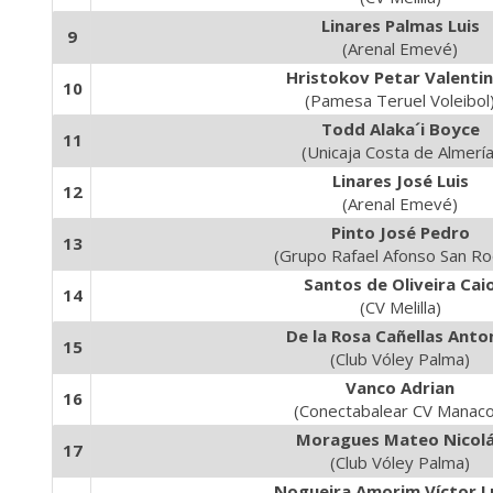
Linares Palmas Luis
9
(Arenal Emevé)
Hristokov Petar Valenti
10
(Pamesa Teruel Voleibol
Todd Alaka´i Boyce
11
(Unicaja Costa de Almería
Linares José Luis
12
(Arenal Emevé)
Pinto José Pedro
13
(Grupo Rafael Afonso San R
Santos de Oliveira Cai
14
(CV Melilla)
De la Rosa Cañellas Anto
15
(Club Vóley Palma)
Vanco Adrian
16
(Conectabalear CV Manaco
Moragues Mateo Nicol
17
(Club Vóley Palma)
Nogueira Amorim Víctor L