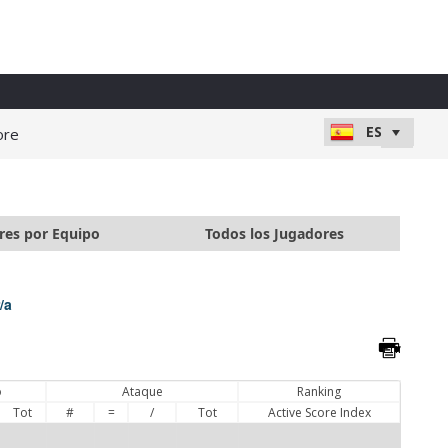
ore
res por Equipo
Todos los Jugadores
/a
o
Ataque
Ranking
Tot
#
=
/
Tot
Active Score Index