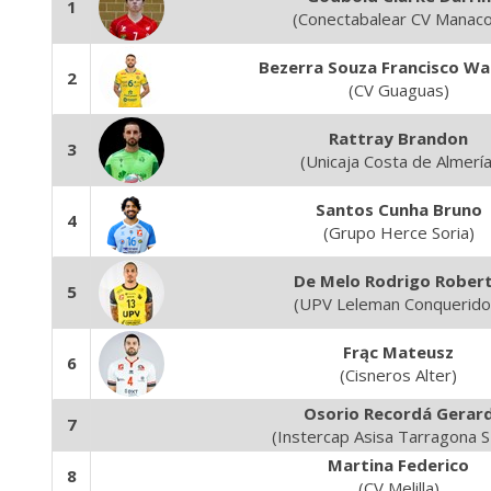
1
(Conectabalear CV Manaco
Bezerra Souza Francisco Wa
2
(CV Guaguas)
Rattray Brandon
3
(Unicaja Costa de Almería
Santos Cunha Bruno
4
(Grupo Herce Soria)
De Melo Rodrigo Rober
5
(UPV Leleman Conquerido
Frąc Mateusz
6
(Cisneros Alter)
Osorio Recordá Gerar
7
(Instercap Asisa Tarragona 
Martina Federico
8
(CV Melilla)