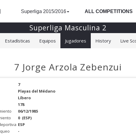
l
Superliga 2015/2016
ALL COMPETITIONS
Superliga Masculina 2
Estadísticas
Equipos
Jugadores
History
Live Sc
7 Jorge Arzola Zebenzui
7
Playas del Médano
Líbero
178
miento
06/12/1985
miento
0
(ESP)
deportiva
ESP
oqueo
-