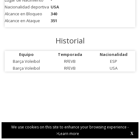
Lugar de Nacimiento
-
Nacionalidad deportiva
USA
Alcance en Bloqueo
340
Alcance en Ataque
351
Historial
Equipo
Temporada
Nacionalidad
Barça Voleibol
RFEVB
ESP
Barça Voleibol
RFEVB
USA
We use cookies on this site to enhance your browsing experience -
>Learn more
X
PRIVACY POLICY