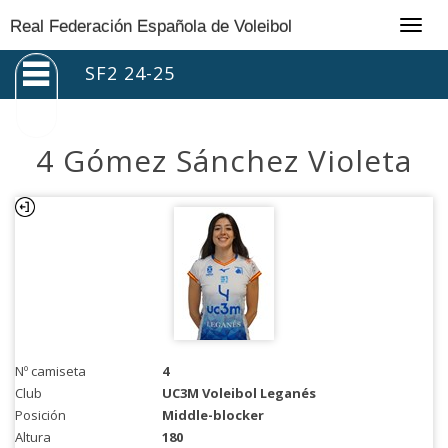
Togg
Real Federación Española de Voleibol
navig
SF2 24-25
4 Gómez Sánchez Violeta
Nº camiseta
4
Club
UC3M Voleibol Leganés
Posición
Middle-blocker
Altura
180