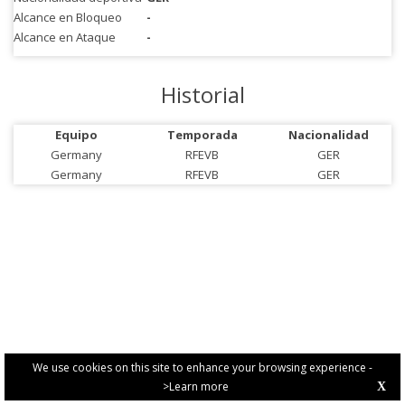
Alcance en Bloqueo
-
Alcance en Ataque
-
Historial
Equipo
Temporada
Nacionalidad
Germany
RFEVB
GER
Germany
RFEVB
GER
We use cookies on this site to enhance your browsing experience -
>Learn more
X
PRIVACY POLICY