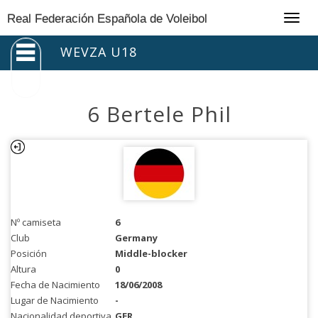
Togg
Real Federación Española de Voleibol
navig
WEVZA U18
6 Bertele Phil
Nº camiseta
6
Club
Germany
Posición
Middle-blocker
Altura
0
Fecha de Nacimiento
18/06/2008
Lugar de Nacimiento
-
Nacionalidad deportiva
GER