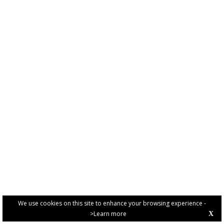
We use cookies on this site to enhance your browsing experience -
>Learn more
X
PRIVACY POLICY